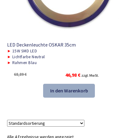
LED Deckenleuchte OSKAR 35cm
►
15W SMD LED
►
Lichtfarbe Neutral
►
Rahmen Blau
Ursprünglicher
Aktueller
68,89
€
46,98
€
zzgl. MwSt.
Preis
Preis
war:
ist:
In den Warenkorb
68,89 €
46,98 €.
Alle 4 Ergebnisse werden angezeigt