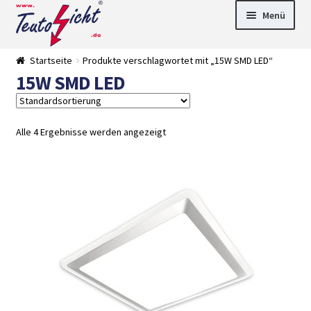
Zur
Springe
Menü
Navigation
zum
springen
Inhalt
► LED Panel
Startseite
Produkte verschlagwortet mit „15W SMD LED“
►
15W SMD LED
Pflanzenlich
►
t
Downlights
►
Deckenleuch
►
ten
Außenleucht
► LED
Alle 4 Ergebnisse werden angezeigt
en
Streifen
► Zubehör
►
Leuchtmittel
►
Versandarten
► Zahlarten