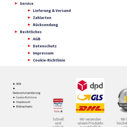
Service
Lieferung & Versand
Zahlarten
Rücksendung
Rechtliches
AGB
Datenschutz
Impressum
Cookie-Richtlinie
► AGB
►
Datenschutzerklärung
► Cookie-Richtlinie
► Impressum
► Bildnachweis
Schnell
Wir versenden
Wir 
und
unsere Produkte
höchst