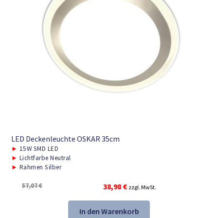
LED Deckenleuchte OSKAR 35cm
►
15W SMD LED
►
Lichtfarbe Neutral
►
Rahmen Silber
Ursprünglicher
Aktueller
57,07
€
38,98
€
zzgl. MwSt.
Preis
Preis
war:
ist:
In den Warenkorb