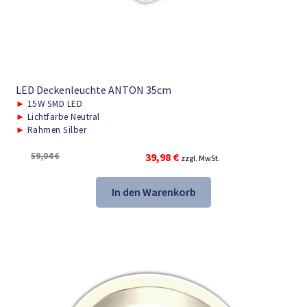
LED Deckenleuchte ANTON 35cm
►
15W SMD LED
►
Lichtfarbe Neutral
►
Rahmen Silber
Ursprünglicher
Aktueller
59,04
€
39,98
€
zzgl. MwSt.
Preis
Preis
war:
ist:
In den Warenkorb
59,04 €
39,98 €.