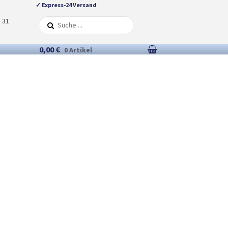
✓ Express-24 Versand
5 31
0,00 €
0 Artikel