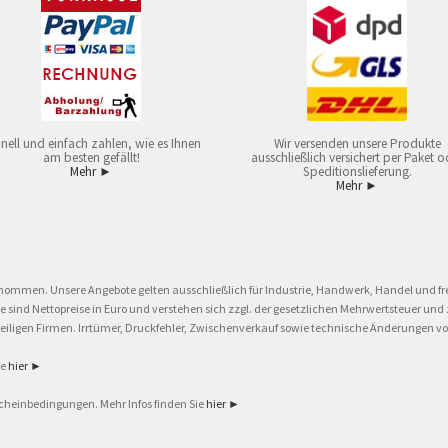
nell und einfach zahlen, wie es Ihnen
Wir versenden unsere Produkte
am besten gefällt!
ausschließlich versichert per Paket o
Mehr ►
Speditionslieferung.
Mehr ►
nommen. Unsere Angebote gelten ausschließlich für Industrie, Handwerk, Handel und fre
eise sind Nettopreise in Euro und verstehen sich zzgl. der gesetzlichen Mehrwertsteuer 
ligen Firmen. Irrtümer, Druckfehler, Zwischenverkauf sowie technische Änderungen vor
ie
hier ►
cheinbedingungen. Mehr Infos finden Sie
hier ►