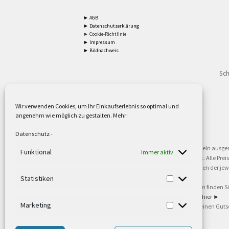
► AGB
► Datenschutzerklärung
► Cookie-Richtlinie
► Impressum
► Bildnachweis
Sch
Wir verwenden Cookies, um Ihr Einkaufserlebnis so optimal und
angenehm wie möglich zu gestalten. Mehr:
2
Lieferzeiten gelten mit Express-24.
Mehr ►
Datenschutz
-
3
Nur für Firmen, Mindestbestellwert: 50,- €.
Mehr ►
5
Versandkostenfrei ab 59,90 € Nettowarenwert. Inseln ausge
Funktional
Immer aktiv
oder gewerblichen Tätigkeit. Kein Verkauf an privat. Alle Pr
sind Warenzeichen oder eingetragene Warenzeichen der jewei
►
Statistiken
6
Weitere Informationen und Zahlungsbedingungen finden S
7
Informationen zu unseren Lieferzeiten finden Sie
hier ►
Marketing
8
Ab 79,- Nettowarenwert. Es gelten unsere allgemeinen Guts
©2002-2021 TEUTO LICHT GmbH