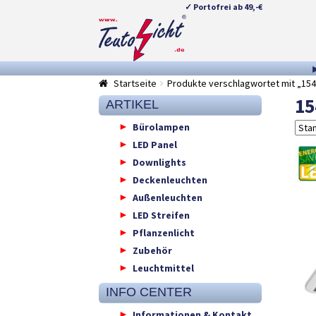
✓ Portofrei ab 49,-€
Zur
Springe
Navigation
zum
springen
Inhalt
Startseite
Produkte verschlagwortet mit „1
1
ARTIKEL
Bürolampen
LED Panel
Downlights
Deckenleuchten
Außenleuchten
LED Streifen
Pflanzenlicht
Zubehör
Leuchtmittel
INFO CENTER
Informationen & Kontakt