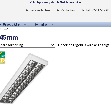
✓ Fachplanung durch Elektromeister
► Versandarten
► Zahlarten
► Tel.: 0521 557 65
► Produkte
► Info
545mm“
545mm
Einzelnes Ergebnis wird angezeigt