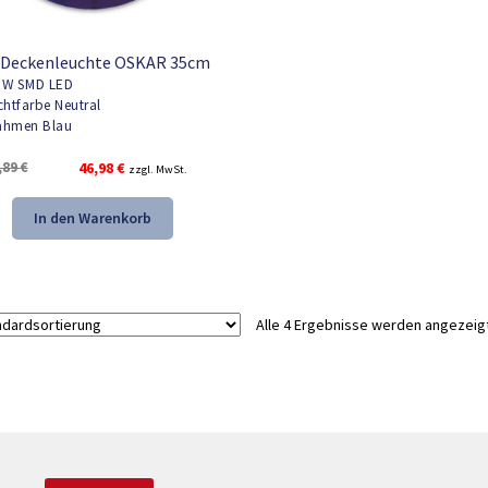
 Deckenleuchte OSKAR 35cm
W SMD LED
chtfarbe Neutral
hmen Blau
Ursprünglicher
Aktueller
,89
€
46,98
€
zzgl. MwSt.
Preis
Preis
war:
ist:
In den Warenkorb
68,89 €
46,98 €.
Alle 4 Ergebnisse werden angezeig