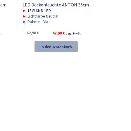
5cm
LED Deckenleuchte ANTON 35cm
►
15W SMD LED
►
Lichtfarbe Neutral
►
Rahmen Blau
Ursprünglicher
Aktueller
62,98
€
42,98
€
.
zzgl. MwSt.
Preis
Preis
war:
ist:
In den Warenkorb
62,98 €
42,98 €.