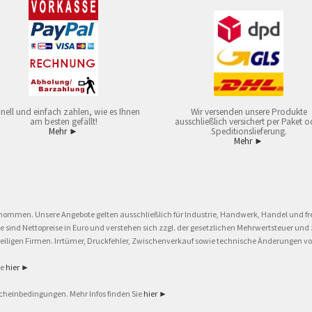
nell und einfach zahlen, wie es Ihnen
Wir versenden unsere Produkte
am besten gefällt!
ausschließlich versichert per Paket o
Mehr ►
Speditionslieferung.
Mehr ►
nommen. Unsere Angebote gelten ausschließlich für Industrie, Handwerk, Handel und fre
eise sind Nettopreise in Euro und verstehen sich zzgl. der gesetzlichen Mehrwertsteuer 
ligen Firmen. Irrtümer, Druckfehler, Zwischenverkauf sowie technische Änderungen vor
ie
hier ►
cheinbedingungen. Mehr Infos finden Sie
hier ►