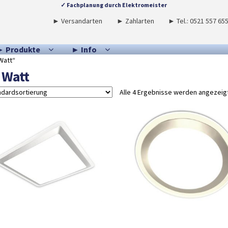
✓ Fachplanung durch Elektromeister
► Versandarten
► Zahlarten
► Tel.: 0521 557 65
► Produkte
► Info
Watt“
 Watt
Alle 4 Ergebnisse werden angezeig