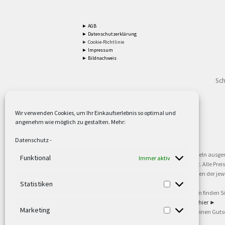
► AGB
► Datenschutzerklärung
► Cookie-Richtlinie
► Impressum
► Bildnachweis
Sch
Wir verwenden Cookies, um Ihr Einkaufserlebnis so optimal und
angenehm wie möglich zu gestalten. Mehr:
2
Lieferzeiten gelten mit Express-24.
Mehr ►
Datenschutz
-
3
Nur für Firmen, Mindestbestellwert: 50,- €.
Mehr ►
5
Versandkostenfrei ab 59,90 € Nettowarenwert. Inseln ausge
Funktional
Immer aktiv
oder gewerblichen Tätigkeit. Kein Verkauf an privat. Alle Pr
sind Warenzeichen oder eingetragene Warenzeichen der jewei
►
Statistiken
6
Weitere Informationen und Zahlungsbedingungen finden S
7
Informationen zu unseren Lieferzeiten finden Sie
hier ►
Marketing
8
Ab 79,- Nettowarenwert. Es gelten unsere allgemeinen Guts