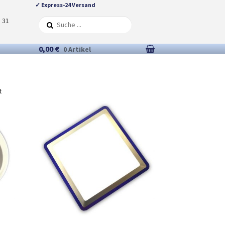
✓ Express-24 Versand
5 31
0,00 €
0 Artikel
t