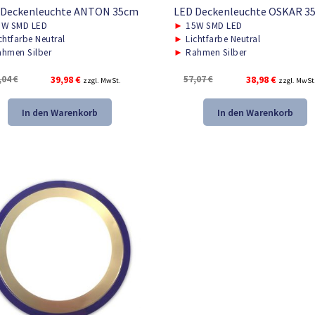
 Deckenleuchte ANTON 35cm
LED Deckenleuchte OSKAR 3
W SMD LED
►
15W SMD LED
chtfarbe Neutral
►
Lichtfarbe Neutral
hmen Silber
►
Rahmen Silber
Ursprünglicher
Aktueller
Ursprünglicher
Aktueller
,04
€
39,98
€
57,07
€
38,98
€
zzgl. MwSt.
zzgl. MwSt
Preis
Preis
Preis
Preis
war:
ist:
war:
ist:
In den Warenkorb
In den Warenkorb
59,04 €
39,98 €.
57,07 €
38,98 €.