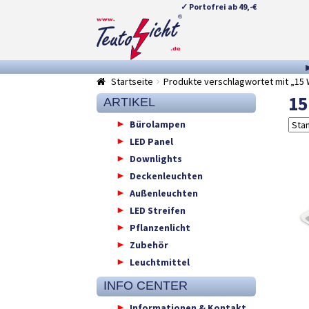
✓ Portofrei ab 49,-€
Zur
Springe
Navigation
zum
springen
Inhalt
Startseite
Produkte verschlagwortet mit „15 
15
ARTIKEL
Bürolampen
LED Panel
Downlights
Deckenleuchten
Außenleuchten
LED Streifen
Pflanzenlicht
Zubehör
Leuchtmittel
INFO CENTER
Informationen & Kontakt