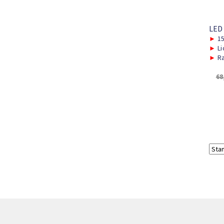
LED
►
15
►
Li
►
Ra
68