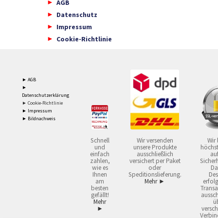
AGB
Datenschutz
Impressum
Cookie-Richtlinie
► AGB
►
Datenschutzerklärung
► Cookie-Richtlinie
► Impressum
► Bildnachweis
Schnell
Wir versenden
Wir 
und
unsere Produkte
höchst
einfach
ausschließlich
auf
zahlen,
versichert per Paket
Sicherh
wie es
oder
Da
Ihnen
Speditionslieferung.
Des
am
Mehr ►
erfol
besten
Transa
gefällt!
aussch
Mehr
ü
►
versch
Verbin