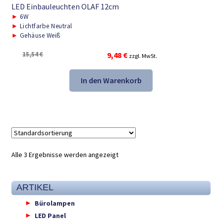
LED Einbauleuchten OLAF 12cm
►
6W
►
Lichtfarbe Neutral
►
Gehäuse Weiß
Ursprünglicher
Aktueller
15,54
€
9,48
€
zzgl. MwSt.
Preis
Preis
war:
ist:
In den Warenkorb
15,54 €
9,48 €.
Alle 3 Ergebnisse werden angezeigt
ARTIKEL
Bürolampen
LED Panel