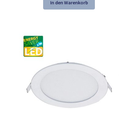
war:
ist:
In den Warenkorb
39,34 €
25,98 €.