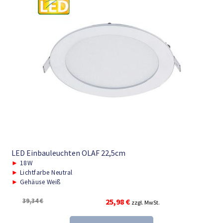
LED Einbauleuchten OLAF 22,5cm
►
18W
►
Lichtfarbe Neutral
►
Gehäuse Weiß
Ursprünglicher
Aktueller
39,34
€
25,98
€
zzgl. MwSt.
Preis
Preis