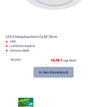
LED Einbauleuchten OLAF 30cm
►
24W
►
Lichtfarbe Neutral
►
Gehäuse Weiß
Ursprünglicher
Aktueller
55,10
€
36,98
€
zzgl. MwSt.
Preis
Preis
war:
ist:
In den Warenkorb
55,10 €
36,98 €.