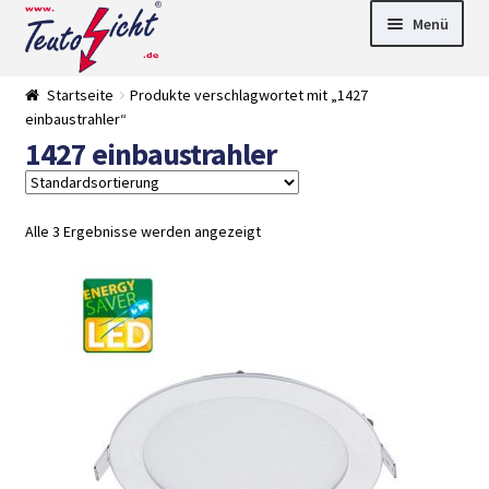
Zur
Springe
Menü
Navigation
zum
springen
Inhalt
► LED Panel
Startseite
Produkte verschlagwortet mit „1427
►
einbaustrahler“
Pflanzenlich
►
1427 einbaustrahler
t
Downlights
►
Deckenleuch
►
ten
Außenleucht
► LED
en
Streifen
► Zubehör
Alle 3 Ergebnisse werden angezeigt
►
Leuchtmittel
►
Versandarten
► Zahlarten