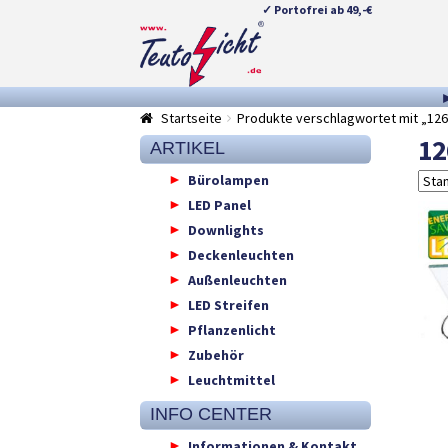
✓ Portofrei ab 49,-€
Zur
Springe
Navigation
zum
springen
Inhalt
Startseite
Produkte verschlagwortet mit „126
12
ARTIKEL
Bürolampen
LED Panel
Downlights
Deckenleuchten
Außenleuchten
LED Streifen
Pflanzenlicht
Zubehör
Leuchtmittel
INFO CENTER
Informationen & Kontakt