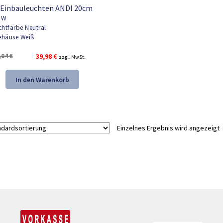
 Einbauleuchten ANDI 20cm
8W
chtfarbe Neutral
häuse Weiß
Ursprünglicher
Aktueller
,04
€
39,98
€
zzgl. MwSt.
Preis
Preis
war:
ist:
In den Warenkorb
59,04 €
39,98 €.
Einzelnes Ergebnis wird angezeigt