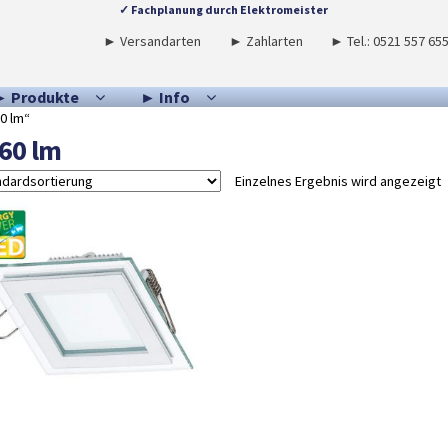
✓ Fachplanung durch Elektromeister
► Versandarten
► Zahlarten
► Tel.: 0521 557 65
► Produkte
► Info
0 lm“
60 lm
Einzelnes Ergebnis wird angezeigt