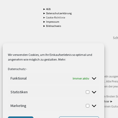
► AGB
► Datenschutzerklärung
► Cookie-Richtlinie
► Impressum
► Bildnachweis
Sch
Wir verwenden Cookies, um Ihr Einkaufserlebnis so optimal und
angenehm wie möglich zu gestalten. Mehr:
2
Lieferzeiten gelten mit Express-24.
Mehr ►
Datenschutz
-
3
Nur für Firmen, Mindestbestellwert: 50,- €.
Mehr ►
5
Versandkostenfrei ab 59,90 € Nettowarenwert. Inseln ausge
Funktional
Immer aktiv
oder gewerblichen Tätigkeit. Kein Verkauf an privat. Alle Pr
sind Warenzeichen oder eingetragene Warenzeichen der jewei
►
Statistiken
6
Weitere Informationen und Zahlungsbedingungen finden S
7
Informationen zu unseren Lieferzeiten finden Sie
hier ►
Marketing
8
Ab 79,- Nettowarenwert. Es gelten unsere allgemeinen Guts
©2002-2021 TEUTO LICHT GmbH