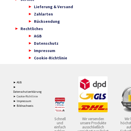
Lieferung & Versand
Zahlarten
Rücksendung
Rechtliches
AGB
Datenschutz
Impressum
Cookie-Richtlinie
► AGB
►
Datenschutzerklärung
► Cookie-Richtlinie
► Impressum
► Bildnachweis
Schnell
Wir versenden
Wir 
und
unsere Produkte
höchst
einfach
ausschließlich
auf