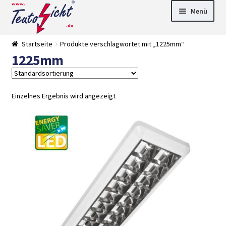
Zur
Springe
Menü
Navigation
zum
springen
Inhalt
► LED Panel
Startseite
Produkte verschlagwortet mit „1225mm“
►
1225mm
Pflanzenlich
►
t
Downlights
►
Deckenleuch
►
ten
Außenleucht
► LED
Einzelnes Ergebnis wird angezeigt
en
Streifen
► Zubehör
►
Leuchtmittel
►
Versandarten
► Zahlarten