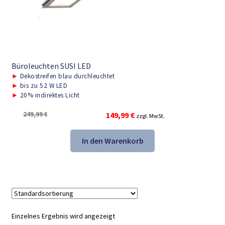
Büroleuchten SUSI LED
►
Dekostreifen blau durchleuchtet
►
bis zu 52 W LED
►
20% indirektes Licht
Ursprünglicher
Aktueller
249,99
€
149,99
€
zzgl. MwSt.
Preis
Preis
war:
ist:
In den Warenkorb
249,99 €
149,99 €.
Einzelnes Ergebnis wird angezeigt