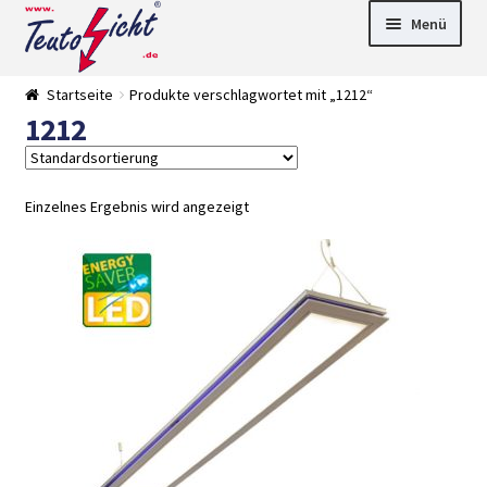
Zur
Springe
Menü
Navigation
zum
springen
Inhalt
► LED Panel
Startseite
Produkte verschlagwortet mit „1212“
►
1212
Pflanzenlich
►
t
Downlights
►
Deckenleuch
►
ten
Außenleucht
► LED
Einzelnes Ergebnis wird angezeigt
en
Streifen
► Zubehör
►
Leuchtmittel
►
Versandarten
► Zahlarten