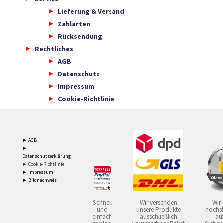
Lieferung & Versand
Zahlarten
Rücksendung
Rechtliches
AGB
Datenschutz
Impressum
Cookie-Richtlinie
► AGB
►
Datenschutzerklärung
► Cookie-Richtlinie
► Impressum
► Bildnachweis
Schnell
Wir versenden
Wir 
und
unsere Produkte
höchst
einfach
ausschließlich
auf