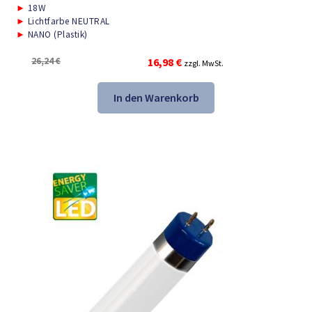
►
18W
►
Lichtfarbe NEUTRAL
►
NANO (Plastik)
Ursprünglicher
Aktueller
26,24
€
16,98
€
zzgl. MwSt.
Preis
Preis
war:
ist:
In den Warenkorb
26,24 €
16,98 €.