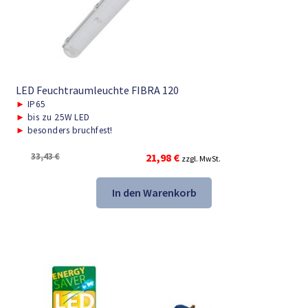
LED Feuchtraumleuchte FIBRA 120
►
IP65
►
bis zu 25W LED
►
besonders bruchfest!
Ursprünglicher
Aktueller
33,43
€
21,98
€
zzgl. MwSt.
Preis
Preis
war:
ist:
In den Warenkorb
33,43 €
21,98 €.