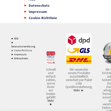
Datenschutz
Impressum
Cookie-Richtlinie
► AGB
►
Datenschutzerklärung
► Cookie-Richtlinie
► Impressum
► Bildnachweis
Schnell
Wir versenden
Wir 
und
unsere Produkte
höchst
einfach
ausschließlich
auf
zahlen,
versichert per Paket
Sicherh
wie es
oder
Da
Ihnen
Speditionslieferung.
Des
am
Mehr ►
erfol
besten
Transa
gefällt!
aussch
Mehr
ü
►
versch
Verbin