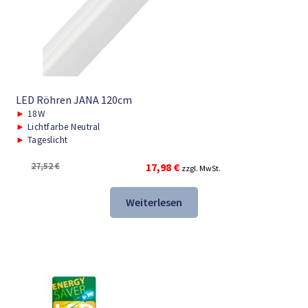
LED Röhren JANA 120cm
►
18W
►
Lichtfarbe Neutral
►
Tageslicht
Ursprünglicher
Aktueller
27,52
€
17,98
€
zzgl. MwSt.
Preis
Preis
war:
ist:
Weiterlesen
27,52 €
17,98 €.