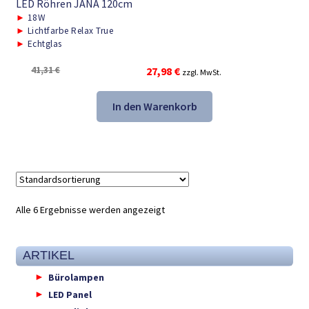
LED Röhren JANA 120cm
►
18W
►
Lichtfarbe Relax True
►
Echtglas
Ursprünglicher
Aktueller
41,31
€
27,98
€
zzgl. MwSt.
Preis
Preis
war:
ist:
In den Warenkorb
41,31 €
27,98 €.
Alle 6 Ergebnisse werden angezeigt
ARTIKEL
Bürolampen
LED Panel