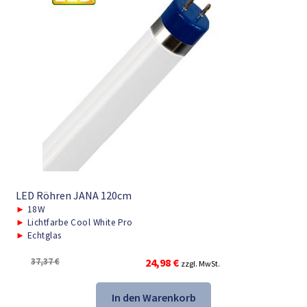
LED Röhren JANA 120cm
►
18W
►
Lichtfarbe Cool White Pro
►
Echtglas
Ursprünglicher
Aktueller
37,37
€
24,98
€
zzgl. MwSt.
Preis
Preis
war:
ist:
In den Warenkorb