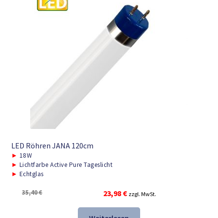
LED Röhren JANA 120cm
►
18W
►
Lichtfarbe Active Pure Tageslicht
►
Echtglas
Ursprünglicher
Aktueller
35,40
€
23,98
€
zzgl. MwSt.
Preis
Preis
war:
ist: