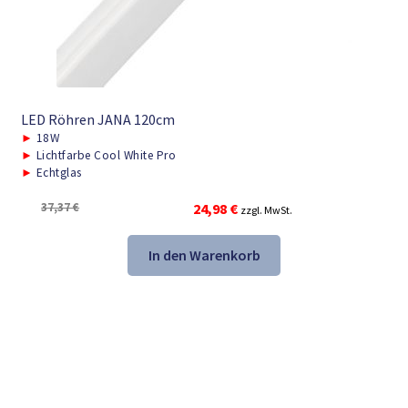
LED Röhren JANA 120cm
►
18W
►
Lichtfarbe Cool White Pro
►
Echtglas
Ursprünglicher
Aktueller
37,37
€
24,98
€
zzgl. MwSt.
Preis
Preis
war:
ist:
In den Warenkorb
37,37 €
24,98 €.