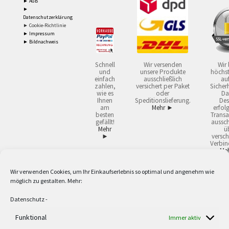
► AGB
►
Datenschutzerklärung
► Cookie-Richtlinie
► Impressum
► Bildnachweis
Schnell
Wir versenden
Wir 
und
unsere Produkte
höchst
einfach
ausschließlich
auf
zahlen,
versichert per Paket
Sicherh
wie es
oder
Da
Ihnen
Speditionslieferung.
Des
am
Mehr ►
erfol
besten
Transa
gefällt!
aussch
Mehr
ü
►
versch
Verbin
Me
Wir verwenden Cookies, um Ihr Einkaufserlebnis so optimal und angenehm wie
2
Lieferzeiten gelten mit Express-24.
Mehr ►
möglich zu gestalten. Mehr:
3
Nur für Firmen, Mindestbestellwert: 50,- €.
Mehr ►
5
Versandkostenfrei ab 59,90 € Nettowarenwert. Inseln ausgenommen. Unsere
Datenschutz
-
Angebote gelten ausschließlich für Industrie, Handwerk, Handel und freie
Berufe zur Verwendung in der selbständigen, beruflichen oder gewerblichen
Funktional
Immer aktiv
Tätigkeit. Kein Verkauf an privat. Alle Preise sind Nettopreise in Euro und