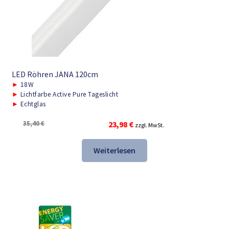
LED Röhren JANA 120cm
►
18W
►
Lichtfarbe Active Pure Tageslicht
►
Echtglas
Ursprünglicher
Aktueller
35,40
€
23,98
€
zzgl. MwSt.
Preis
Preis
war:
ist:
Weiterlesen
35,40 €
23,98 €.