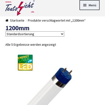
Zur
Springe
Menü
Navigation
zum
springen
Inhalt
► LED Panel
Startseite
Produkte verschlagwortet mit „1200mm“
►
1200mm
Pflanzenlich
►
t
Downlights
►
Deckenleuch
►
ten
Außenleucht
► LED
Alle 5 Ergebnisse werden angezeigt
en
Streifen
► Zubehör
►
Leuchtmittel
►
Versandarten
► Zahlarten