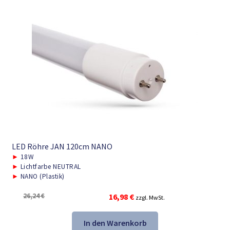
LED Röhre JAN 120cm NANO
►
18W
►
Lichtfarbe NEUTRAL
►
NANO (Plastik)
Ursprünglicher
Aktueller
26,24
€
16,98
€
zzgl. MwSt.
Preis
Preis
war:
ist:
In den Warenkorb