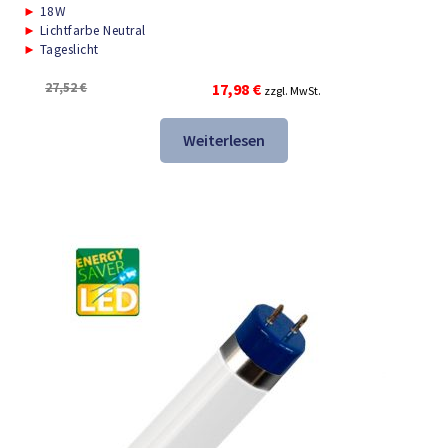
►
18W
►
Lichtfarbe Neutral
►
Tageslicht
Ursprünglicher
Aktueller
27,52
€
17,98
€
zzgl. MwSt.
Preis
Preis
war:
ist:
Weiterlesen
27,52 €
17,98 €.