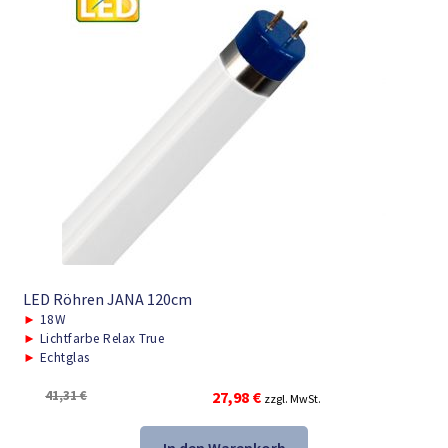
LED Röhren JANA 120cm
►
18W
►
Lichtfarbe Relax True
►
Echtglas
Ursprünglicher
Aktueller
41,31
€
27,98
€
zzgl. MwSt.
Preis
Preis
war:
ist: