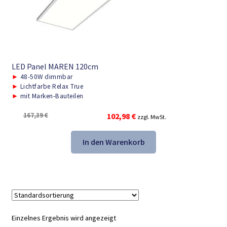
LED Panel MAREN 120cm
►
48-50W dimmbar
►
Lichtfarbe Relax True
►
mit Marken-Bauteilen
Ursprünglicher
Aktueller
167,39
€
102,98
€
zzgl. MwSt.
Preis
Preis
war:
ist:
In den Warenkorb
167,39 €
102,98 €.
Einzelnes Ergebnis wird angezeigt