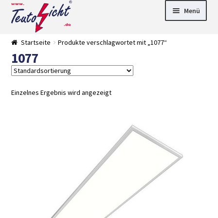
Zur
Springe
Menü
Navigation
zum
springen
Inhalt
► LED Panel
Startseite
Produkte verschlagwortet mit „1077“
►
1077
Pflanzenlich
►
t
Downlights
►
Deckenleuch
►
ten
Außenleucht
► LED
Einzelnes Ergebnis wird angezeigt
en
Streifen
► Zubehör
►
Leuchtmittel
►
Versandarten
► Zahlarten