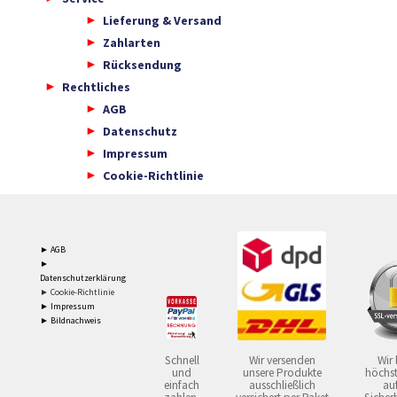
Lieferung & Versand
Zahlarten
Rücksendung
Rechtliches
AGB
Datenschutz
Impressum
Cookie-Richtlinie
► AGB
►
Datenschutzerklärung
► Cookie-Richtlinie
► Impressum
► Bildnachweis
Schnell
Wir versenden
Wir 
und
unsere Produkte
höchst
einfach
ausschließlich
auf