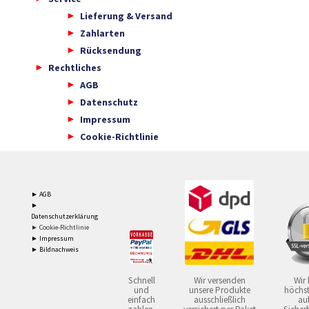
Lieferung & Versand
Zahlarten
Rücksendung
Rechtliches
AGB
Datenschutz
Impressum
Cookie-Richtlinie
► AGB
►
Datenschutzerklärung
► Cookie-Richtlinie
► Impressum
► Bildnachweis
Schnell
Wir versenden
Wir 
und
unsere Produkte
höchst
einfach
ausschließlich
auf