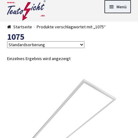
Zur
Springe
Menü
Navigation
zum
springen
Inhalt
► LED Panel
Startseite
Produkte verschlagwortet mit „1075“
►
1075
Pflanzenlich
►
t
Downlights
►
Deckenleuch
►
ten
Außenleucht
► LED
Einzelnes Ergebnis wird angezeigt
en
Streifen
► Zubehör
►
Leuchtmittel
►
Versandarten
► Zahlarten