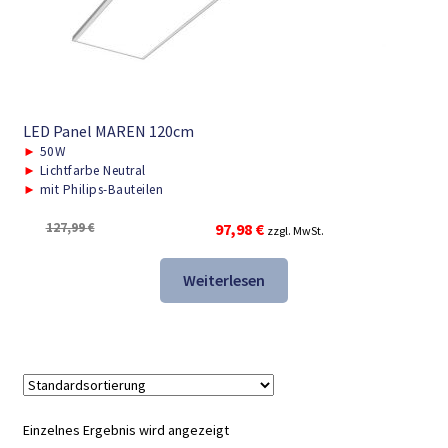
LED Panel MAREN 120cm
►
50W
►
Lichtfarbe Neutral
►
mit Philips-Bauteilen
Ursprünglicher
Aktueller
127,99
€
97,98
€
zzgl. MwSt.
Preis
Preis
war:
ist:
Weiterlesen
127,99 €
97,98 €.
Einzelnes Ergebnis wird angezeigt