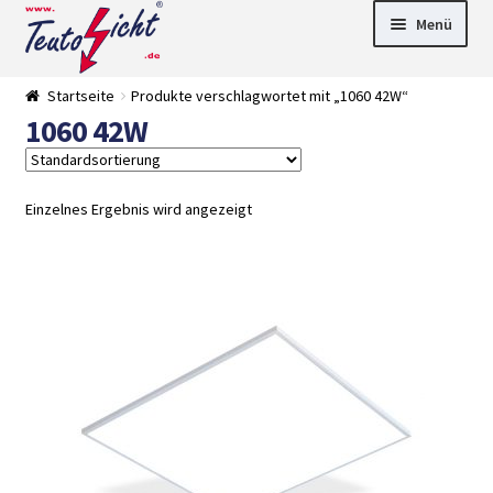
Zur
Springe
Menü
Navigation
zum
springen
Inhalt
► LED Panel
Startseite
Produkte verschlagwortet mit „1060 42W“
►
1060 42W
Pflanzenlich
►
t
Downlights
►
Deckenleuch
►
ten
Außenleucht
► LED
Einzelnes Ergebnis wird angezeigt
en
Streifen
► Zubehör
►
Leuchtmittel
►
Versandarten
► Zahlarten