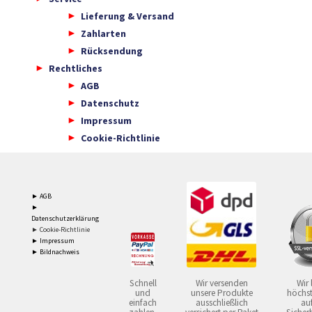
Lieferung & Versand
Zahlarten
Rücksendung
Rechtliches
AGB
Datenschutz
Impressum
Cookie-Richtlinie
► AGB
►
Datenschutzerklärung
► Cookie-Richtlinie
► Impressum
► Bildnachweis
Schnell
Wir versenden
Wir 
und
unsere Produkte
höchst
einfach
ausschließlich
auf