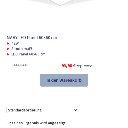
MARY LED Panel 60×60 cm
►
42W
►
Sondermaß!
►
LED Panel 60x60 cm
Ursprünglicher
Aktueller
137,84
€
93,98
€
zzgl. MwSt.
Preis
Preis
war:
ist:
In den Warenkorb
137,84 €
93,98 €.
Einzelnes Ergebnis wird angezeigt