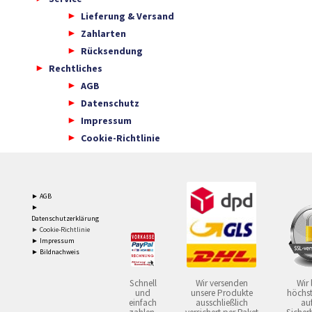
Lieferung & Versand
Zahlarten
Rücksendung
Rechtliches
AGB
Datenschutz
Impressum
Cookie-Richtlinie
► AGB
►
Datenschutzerklärung
► Cookie-Richtlinie
► Impressum
► Bildnachweis
Schnell
Wir versenden
Wir 
und
unsere Produkte
höchst
einfach
ausschließlich
auf