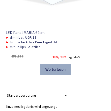
LED Panel MARIA 62cm
►
dimmbar, UGR 19
►
Lichtfarbe Active Pure Tageslicht
►
mit Philips-Bauteilen
Ursprünglicher
Aktueller
153,99
€
105,98
€
zzgl. MwSt.
Preis
Preis
war:
ist:
Weiterlesen
153,99 €
105,98 €.
Einzelnes Ergebnis wird angezeigt