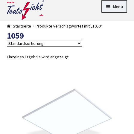
Zur
Springe
Menü
Navigation
zum
springen
Inhalt
► LED Panel
Startseite
Produkte verschlagwortet mit „1059“
►
1059
Pflanzenlich
►
t
Downlights
►
Deckenleuch
►
ten
Außenleucht
► LED
Einzelnes Ergebnis wird angezeigt
en
Streifen
► Zubehör
►
Leuchtmittel
►
Versandarten
► Zahlarten