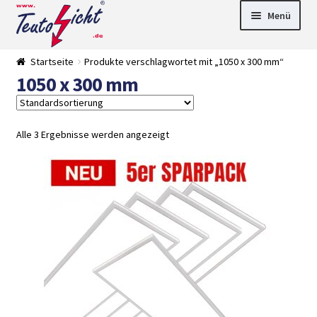
Zur
Springe
Menü
Navigation
zum
springen
Inhalt
► LED Panel
Startseite
Produkte verschlagwortet mit „1050 x 300 mm“
►
1050 x 300 mm
Pflanzenlich
►
t
Downlights
►
Deckenleuch
►
ten
Außenleucht
► LED
Alle 3 Ergebnisse werden angezeigt
en
Streifen
► Zubehör
►
Leuchtmittel
►
Versandarten
► Zahlarten