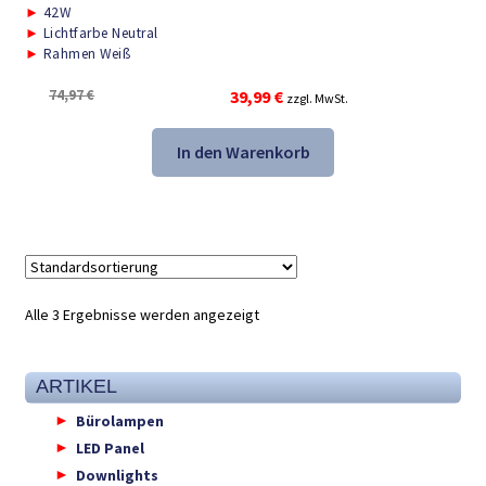
►
42W
►
Lichtfarbe Neutral
►
Rahmen Weiß
Ursprünglicher
Aktueller
74,97
€
39,99
€
zzgl. MwSt.
Preis
Preis
war:
ist:
In den Warenkorb
74,97 €
39,99 €.
Alle 3 Ergebnisse werden angezeigt
ARTIKEL
Bürolampen
LED Panel
Downlights