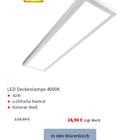
LED Deckenlampe 4000K
►
42W
►
Lichtfarbe Neutral
►
Rahmen Weiß
Ursprünglicher
Aktueller
124,99
€
24,90
€
zzgl. MwSt.
Preis
Preis
war:
ist:
In den Warenkorb