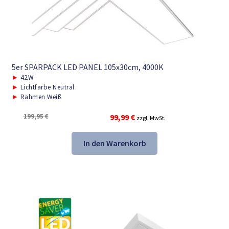
5er SPARPACK LED PANEL 105x30cm, 4000K
►
42W
►
Lichtfarbe Neutral
►
Rahmen Weiß
Ursprünglicher
Aktueller
199,95
€
99,99
€
zzgl. MwSt.
Preis
Preis
war:
ist:
In den Warenkorb
199,95 €
99,99 €.