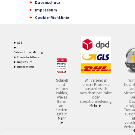
Datenschutz
Impressum
Cookie-Richtlinie
► AGB
►
Datenschutzerklärung
► Cookie-Richtlinie
► Impressum
► Bildnachweis
Schnell
Wir versenden
Wir 
und
unsere Produkte
höchst
einfach
ausschließlich
auf
zahlen,
versichert per Paket
Sicherh
wie es
oder
Da
Ihnen
Speditionslieferung.
Des
am
Mehr ►
erfol
besten
Transa
gefällt!
aussch
Mehr
ü
►
versch
Verbin
Me