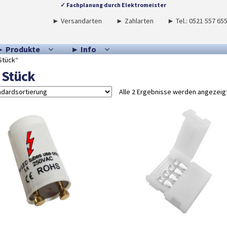
✓ Fachplanung durch Elektromeister
► Versandarten
► Zahlarten
► Tel.: 0521 557 65
► Produkte
► Info
Stück“
 Stück
Alle 2 Ergebnisse werden angezeig