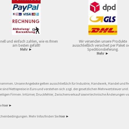
nell und einfach zahlen, wie es Ihnen
Wir versenden unsere Produkte
am besten gefällt!
ausschließlich versichert per Paket o
Mehr ►
Speditionslieferung.
Mehr ►
nommen. Unsere Angebote gelten ausschließlich für Industrie, Handwerk, Handel und fre
eise sind Nettopreise in Euro und verstehen sich zzgl. der gesetzlichen Mehrwertsteuer 
ligen Firmen. Irrtümer, Druckfehler, Zwischenverkauf sowie technische Änderungen vor
ie
hier ►
cheinbedingungen. Mehr Infos finden Sie
hier ►