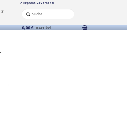
✓ Express-24 Versand
5 31
0,00 €
0 Artikel
t