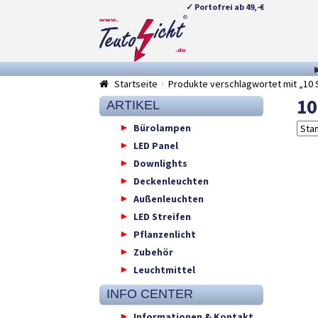
✓ Portofrei ab 49,-€
Zur
Springe
Navigation
zum
springen
Inhalt
Startseite
Produkte verschlagwortet mit „10 
10
ARTIKEL
Bürolampen
LED Panel
Downlights
Deckenleuchten
Außenleuchten
LED Streifen
Pflanzenlicht
Zubehör
Leuchtmittel
INFO CENTER
Informationen & Kontakt