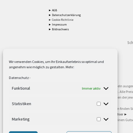
► AGB
► Datenschutzerklärung
► Cookie-Richtlinie
► Impressum
► Bildnachweis
Sch
Wir verwenden Cookies, um Ihr Einkaufserlebnis so optimal und
angenehm wie möglich zu gestalten. Mehr:
2
Lieferzeiten gelten mit Express-24.
Mehr ►
Datenschutz
-
3
Nur für Firmen, Mindestbestellwert: 50,- €.
Mehr ►
5
Versandkostenfrei ab 59,90 € Nettowarenwert. Inseln ausge
Funktional
Immer aktiv
oder gewerblichen Tätigkeit. Kein Verkauf an privat. Alle Pr
sind Warenzeichen oder eingetragene Warenzeichen der jewei
►
Statistiken
6
Weitere Informationen und Zahlungsbedingungen finden S
7
Informationen zu unseren Lieferzeiten finden Sie
hier ►
Marketing
8
Ab 79,- Nettowarenwert. Es gelten unsere allgemeinen Guts
©2002-2021 TEUTO LICHT GmbH