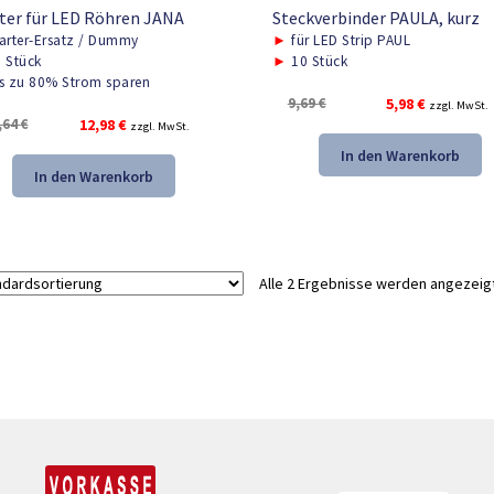
ter für LED Röhren JANA
Steckverbinder PAULA, kurz
arter-Ersatz / Dummy
►
für LED Strip PAUL
 Stück
►
10 Stück
s zu 80% Strom sparen
Ursprünglicher
Aktueller
9,69
€
5,98
€
zzgl. MwSt.
Ursprünglicher
Aktueller
,64
€
12,98
€
Preis
Preis
zzgl. MwSt.
Preis
Preis
war:
ist:
In den Warenkorb
war:
ist:
9,69 €
5,98 €.
In den Warenkorb
19,64 €
12,98 €.
Alle 2 Ergebnisse werden angezeig