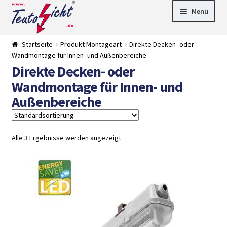
Zur
Springe
Menü
Navigation
zum
springen
Inhalt
► LED Panel
Startseite
Produkt Montageart
Direkte Decken- oder
►
Wandmontage für Innen- und Außenbereiche
Pflanzenlich
►
Direkte Decken- oder
t
Downlights
►
Deckenleuch
►
Wandmontage für Innen- und
ten
Außenleucht
► LED
Außenbereiche
en
Streifen
► Zubehör
►
Leuchtmittel
►
Versandarten
► Zahlarten
Alle 3 Ergebnisse werden angezeigt