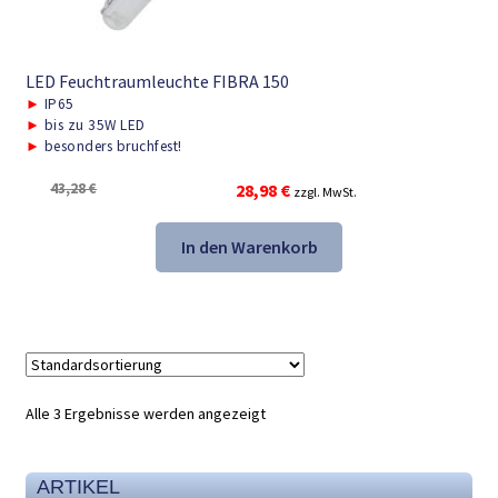
LED Feuchtraumleuchte FIBRA 150
►
IP65
►
bis zu 35W LED
►
besonders bruchfest!
Ursprünglicher
Aktueller
43,28
€
28,98
€
zzgl. MwSt.
Preis
Preis
war:
ist:
In den Warenkorb
43,28 €
28,98 €.
Alle 3 Ergebnisse werden angezeigt
ARTIKEL