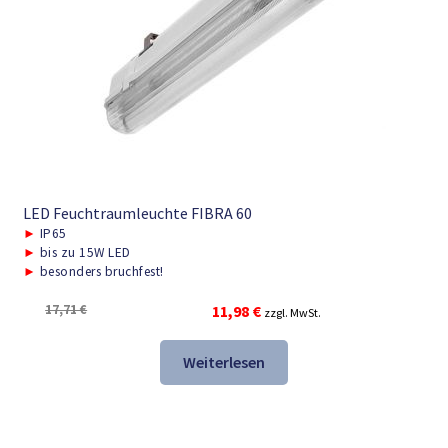
LED Feuchtraumleuchte FIBRA 60
►
IP65
►
bis zu 15W LED
►
besonders bruchfest!
Ursprünglicher
Aktueller
17,71
€
11,98
€
zzgl. MwSt.
Preis
Preis
war:
ist:
Weiterlesen
17,71 €
11,98 €.