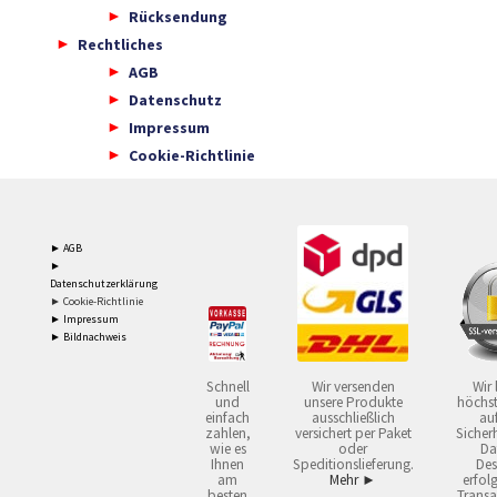
Rücksendung
Rechtliches
AGB
Datenschutz
Impressum
Cookie-Richtlinie
► AGB
►
Datenschutzerklärung
► Cookie-Richtlinie
► Impressum
► Bildnachweis
Schnell
Wir versenden
Wir 
und
unsere Produkte
höchst
einfach
ausschließlich
auf
zahlen,
versichert per Paket
Sicherh
wie es
oder
Da
Ihnen
Speditionslieferung.
Des
am
Mehr ►
erfol
besten
Transa