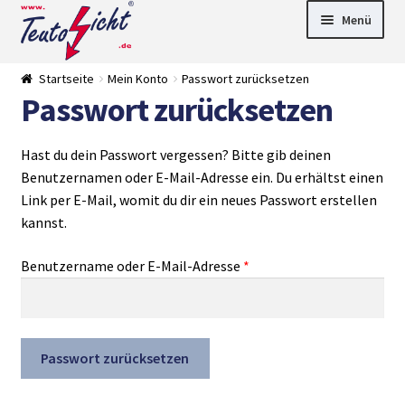
Zur
Springe
Menü
Navigation
zum
springen
Inhalt
► LED Panel
Startseite
Mein Konto
Passwort zurücksetzen
►
Passwort zurücksetzen
Pflanzenlich
►
t
Downlights
►
Deckenleuch
►
Hast du dein Passwort vergessen? Bitte gib deinen
ten
Außenleucht
► LED
Benutzernamen oder E-Mail-Adresse ein. Du erhältst einen
en
Streifen
► Zubehör
►
Link per E-Mail, womit du dir ein neues Passwort erstellen
Leuchtmittel
►
kannst.
Versandarten
► Zahlarten
Erforderlich
Benutzername oder E-Mail-Adresse
*
Passwort zurücksetzen