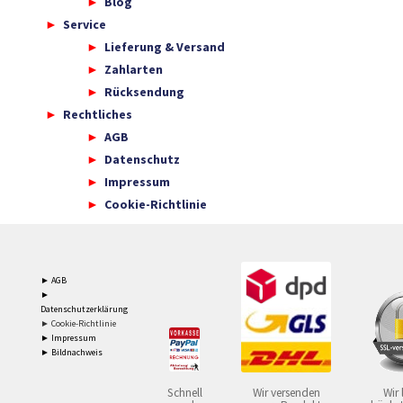
Blog
Service
Lieferung & Versand
Zahlarten
Rücksendung
Rechtliches
AGB
Datenschutz
Impressum
Cookie-Richtlinie
► AGB
►
Datenschutzerklärung
► Cookie-Richtlinie
► Impressum
► Bildnachweis
Schnell
Wir versenden
Wir 