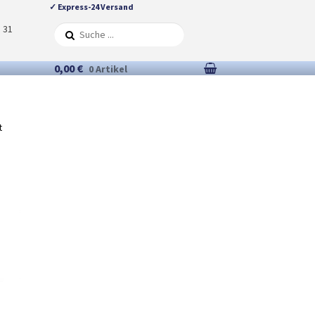
✓ Express-24 Versand
5 31
0,00 €
0 Artikel
t