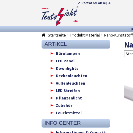
✓ Portofrei ab 49,-€
Zur
Springe
Navigation
zum
springen
Inhalt
Startseite
Produkt Material
Nano-Kunststoff
Na
ARTIKEL
Bürolampen
LED Panel
Downlights
Deckenleuchten
Außenleuchten
LED Streifen
Pflanzenlicht
Zubehör
Leuchtmittel
INFO CENTER
Informationen & Kontakt