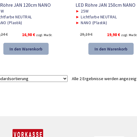
 Röhre JAN 120cm NANO
LED Röhre JAN 150cm NANO
8W
►
25W
chtfarbe NEUTRAL
►
Lichtfarbe NEUTRAL
NO (Plastik)
►
NANO (Plastik)
Ursprünglicher
Aktueller
Ursprünglicher
Aktueller
,24
€
16,98
€
29,19
€
19,98
€
zzgl. MwSt.
zzgl. MwSt
Preis
Preis
Preis
Preis
war:
ist:
war:
ist:
In den Warenkorb
In den Warenkorb
26,24 €
16,98 €.
29,19 €
19,98 €.
Alle 2 Ergebnisse werden angezeig