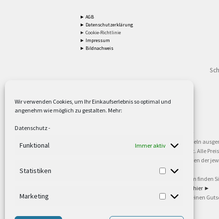
► AGB
► Datenschutzerklärung
► Cookie-Richtlinie
► Impressum
► Bildnachweis
Sch
Wir verwenden Cookies, um Ihr Einkaufserlebnis so optimal und
angenehm wie möglich zu gestalten. Mehr:
2
Lieferzeiten gelten mit Express-24.
Mehr ►
Datenschutz
-
3
Nur für Firmen, Mindestbestellwert: 50,- €.
Mehr ►
5
Versandkostenfrei ab 59,90 € Nettowarenwert. Inseln ausge
Funktional
Immer aktiv
oder gewerblichen Tätigkeit. Kein Verkauf an privat. Alle Pr
sind Warenzeichen oder eingetragene Warenzeichen der jewei
►
Statistiken
6
Weitere Informationen und Zahlungsbedingungen finden S
7
Informationen zu unseren Lieferzeiten finden Sie
hier ►
Marketing
8
Ab 79,- Nettowarenwert. Es gelten unsere allgemeinen Guts
©2002-2021 TEUTO LICHT GmbH