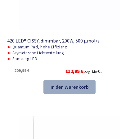
420 LED® CISSY, dimmbar, 200W, 500 μmol/s
►
Quantum Pad, hohe Effizienz
►
Asymetrische Lichtverteilung
►
Samsung LED
Ursprünglicher
Aktueller
209,99
€
112,99
€
zzgl. MwSt.
Preis
Preis
war:
ist:
In den Warenkorb
209,99 €
112,99 €.