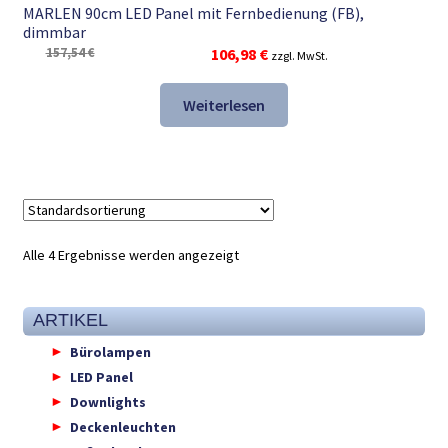
MARLEN 90cm LED Panel mit Fernbedienung (FB),
dimmbar
Ursprünglicher
Aktueller
157,54
€
106,98
€
zzgl. MwSt.
Preis
Preis
war:
ist:
Weiterlesen
157,54 €
106,98 €.
Alle 4 Ergebnisse werden angezeigt
ARTIKEL
Bürolampen
LED Panel
Downlights
Deckenleuchten