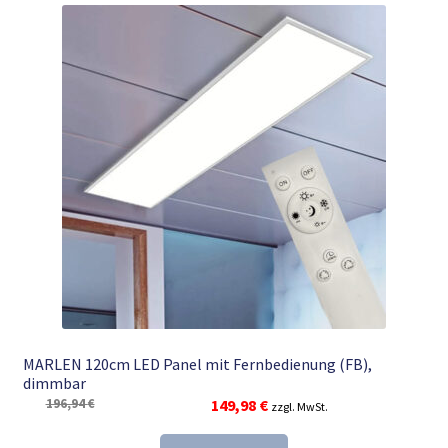
MARLEN 120cm LED Panel mit Fernbedienung (FB),
dimmbar
Ursprünglicher
Aktueller
196,94
€
149,98
€
zzgl. MwSt.
Preis
Preis