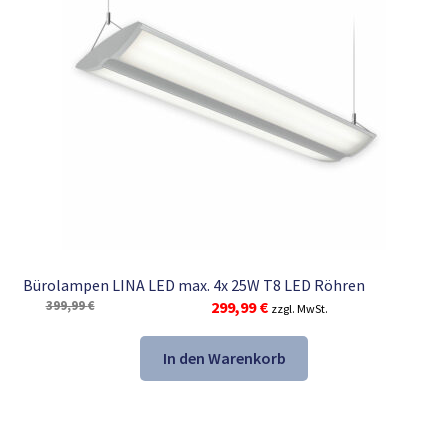
Bürolampen LINA LED max. 4x 25W T8 LED Röhren
Ursprünglicher
Aktueller
399,99
€
299,99
€
zzgl. MwSt.
Preis
Preis
war:
ist:
In den Warenkorb
399,99 €
299,99 €.