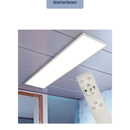
war:
ist:
Weiterlesen
196,94 €
149,98 €.