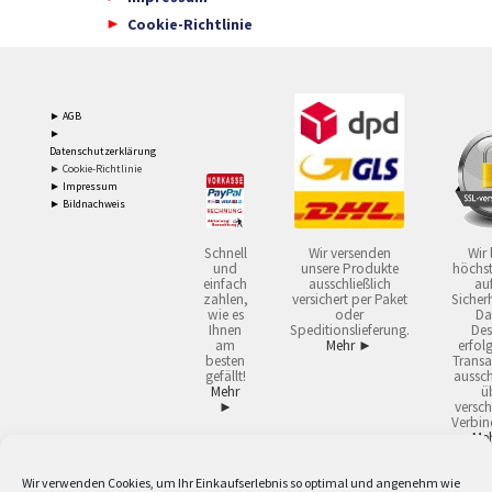
Cookie-Richtlinie
► AGB
►
Datenschutzerklärung
► Cookie-Richtlinie
► Impressum
► Bildnachweis
Schnell
Wir versenden
Wir 
und
unsere Produkte
höchst
einfach
ausschließlich
auf
zahlen,
versichert per Paket
Sicherh
wie es
oder
Da
Ihnen
Speditionslieferung.
Des
am
Mehr ►
erfol
besten
Transa
gefällt!
aussch
Mehr
ü
►
versch
Verbin
Me
Wir verwenden Cookies, um Ihr Einkaufserlebnis so optimal und angenehm wie
2