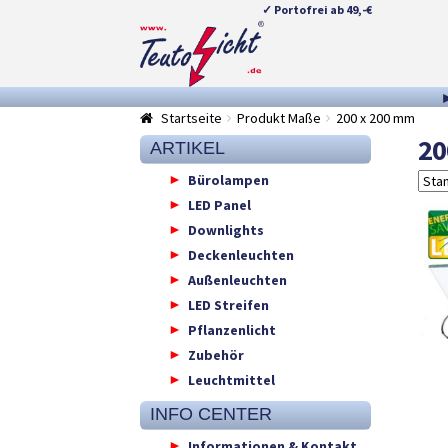
✓ Portofrei ab 49,-€
Zur
Springe
Navigation
zum
springen
Inhalt
Startseite
Produkt Maße
200 x 200 mm
20
ARTIKEL
Bürolampen
LED Panel
Downlights
Deckenleuchten
Außenleuchten
LED Streifen
Pflanzenlicht
Zubehör
Leuchtmittel
INFO CENTER
Informationen & Kontakt