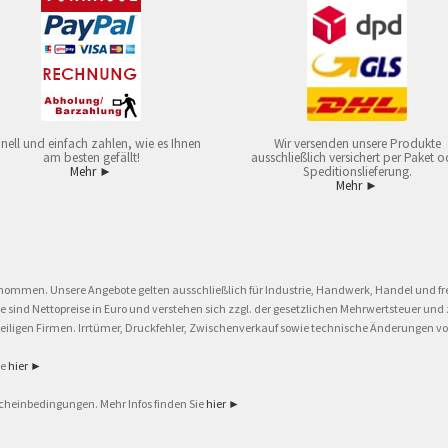
nell und einfach zahlen, wie es Ihnen
Wir versenden unsere Produkte
am besten gefällt!
ausschließlich versichert per Paket o
Mehr ►
Speditionslieferung.
Mehr ►
nommen. Unsere Angebote gelten ausschließlich für Industrie, Handwerk, Handel und fre
eise sind Nettopreise in Euro und verstehen sich zzgl. der gesetzlichen Mehrwertsteuer 
ligen Firmen. Irrtümer, Druckfehler, Zwischenverkauf sowie technische Änderungen vor
ie
hier ►
cheinbedingungen. Mehr Infos finden Sie
hier ►