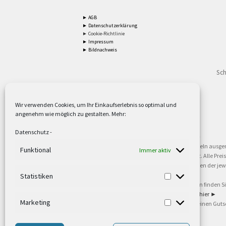
► AGB
► Datenschutzerklärung
► Cookie-Richtlinie
► Impressum
► Bildnachweis
Sch
Wir verwenden Cookies, um Ihr Einkaufserlebnis so optimal und
angenehm wie möglich zu gestalten. Mehr:
2
Lieferzeiten gelten mit Express-24.
Mehr ►
Datenschutz
-
3
Nur für Firmen, Mindestbestellwert: 50,- €.
Mehr ►
5
Versandkostenfrei ab 59,90 € Nettowarenwert. Inseln ausge
Funktional
Immer aktiv
oder gewerblichen Tätigkeit. Kein Verkauf an privat. Alle Pr
sind Warenzeichen oder eingetragene Warenzeichen der jewei
►
Statistiken
6
Weitere Informationen und Zahlungsbedingungen finden S
7
Informationen zu unseren Lieferzeiten finden Sie
hier ►
Marketing
8
Ab 79,- Nettowarenwert. Es gelten unsere allgemeinen Guts
©2002-2021 TEUTO LICHT GmbH