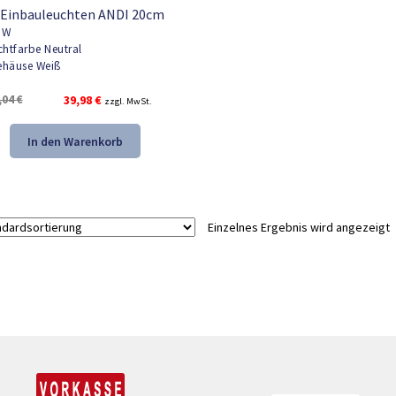
 Einbauleuchten ANDI 20cm
8W
chtfarbe Neutral
häuse Weiß
Ursprünglicher
Aktueller
,04
€
39,98
€
zzgl. MwSt.
Preis
Preis
war:
ist:
In den Warenkorb
59,04 €
39,98 €.
Einzelnes Ergebnis wird angezeigt