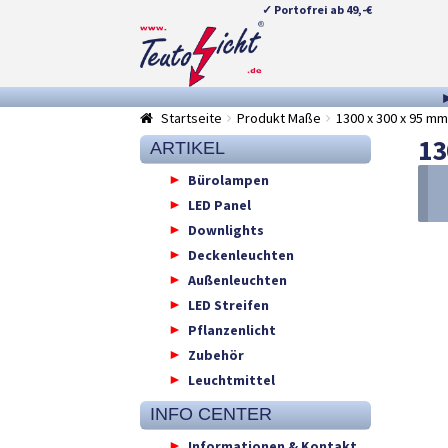
✓ Portofrei ab 49,-€
Zur
Springe
Navigation
zum
springen
Inhalt
Startseite
Produkt Maße
1300 x 300 x 95 mm
13
ARTIKEL
Bürolampen
LED Panel
Downlights
Deckenleuchten
Außenleuchten
LED Streifen
Pflanzenlicht
Zubehör
Leuchtmittel
INFO CENTER
Informationen & Kontakt