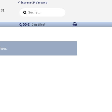
✓ Express-24 Versand
5 31
0,00 €
0 Artikel
hen.