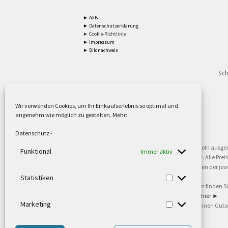
► AGB
► Datenschutzerklärung
► Cookie-Richtlinie
► Impressum
► Bildnachweis
Sch
Wir verwenden Cookies, um Ihr Einkaufserlebnis so optimal und
angenehm wie möglich zu gestalten. Mehr:
2
Lieferzeiten gelten mit Express-24.
Mehr ►
Datenschutz
-
3
Nur für Firmen, Mindestbestellwert: 50,- €.
Mehr ►
5
Versandkostenfrei ab 59,90 € Nettowarenwert. Inseln ausge
Funktional
Immer aktiv
oder gewerblichen Tätigkeit. Kein Verkauf an privat. Alle Pr
sind Warenzeichen oder eingetragene Warenzeichen der jewei
►
Statistiken
6
Weitere Informationen und Zahlungsbedingungen finden S
7
Informationen zu unseren Lieferzeiten finden Sie
hier ►
Marketing
8
Ab 79,- Nettowarenwert. Es gelten unsere allgemeinen Guts
©2002-2021 TEUTO LICHT GmbH