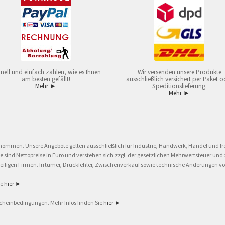
nell und einfach zahlen, wie es Ihnen
Wir versenden unsere Produkte
am besten gefällt!
ausschließlich versichert per Paket o
Mehr ►
Speditionslieferung.
Mehr ►
nommen. Unsere Angebote gelten ausschließlich für Industrie, Handwerk, Handel und fre
eise sind Nettopreise in Euro und verstehen sich zzgl. der gesetzlichen Mehrwertsteuer 
ligen Firmen. Irrtümer, Druckfehler, Zwischenverkauf sowie technische Änderungen vor
ie
hier ►
cheinbedingungen. Mehr Infos finden Sie
hier ►