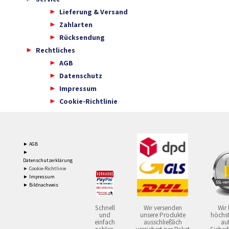
Lieferung & Versand
Zahlarten
Rücksendung
Rechtliches
AGB
Datenschutz
Impressum
Cookie-Richtlinie
► AGB
►
Datenschutzerklärung
► Cookie-Richtlinie
► Impressum
► Bildnachweis
Schnell
Wir versenden
Wir 
und
unsere Produkte
höchst
einfach
ausschließlich
auf