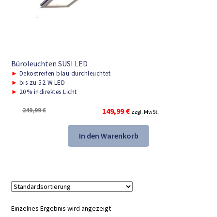
Büroleuchten SUSI LED
►
Dekostreifen blau durchleuchtet
►
bis zu 52 W LED
►
20% indirektes Licht
Ursprünglicher
Aktueller
249,99
€
149,99
€
zzgl. MwSt.
Preis
Preis
war:
ist:
In den Warenkorb
249,99 €
149,99 €.
Einzelnes Ergebnis wird angezeigt