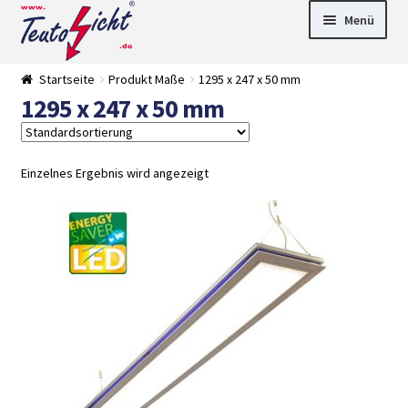
Zur
Springe
Menü
Navigation
zum
springen
Inhalt
► LED Panel
Startseite
Produkt Maße
1295 x 247 x 50 mm
►
1295 x 247 x 50 mm
Pflanzenlich
►
t
Downlights
►
Deckenleuch
►
ten
Außenleucht
► LED
Einzelnes Ergebnis wird angezeigt
en
Streifen
► Zubehör
►
Leuchtmittel
►
Versandarten
► Zahlarten