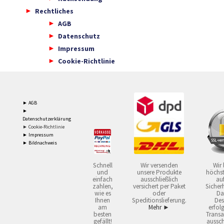
Rechtliches
AGB
Datenschutz
Impressum
Cookie-Richtlinie
► AGB
►
Datenschutzerklärung
► Cookie-Richtlinie
► Impressum
► Bildnachweis
Schnell
Wir versenden
Wir 
und
unsere Produkte
höchst
einfach
ausschließlich
auf
zahlen,
versichert per Paket
Sicherh
wie es
oder
Da
Ihnen
Speditionslieferung.
Des
am
Mehr ►
erfol
besten
Transa
gefällt!
aussch