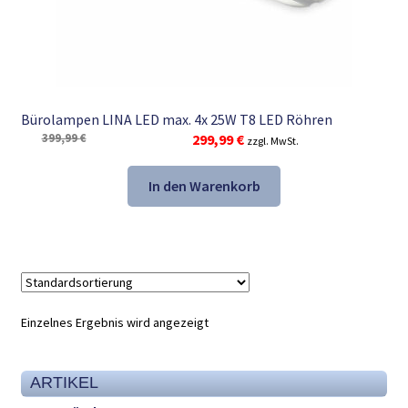
Bürolampen LINA LED max. 4x 25W T8 LED Röhren
Ursprünglicher
Aktueller
399,99
€
299,99
€
zzgl. MwSt.
Preis
Preis
war:
ist:
In den Warenkorb
399,99 €
299,99 €.
Einzelnes Ergebnis wird angezeigt
ARTIKEL