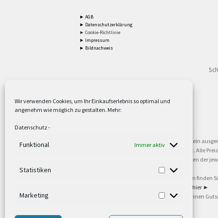
► AGB
► Datenschutzerklärung
► Cookie-Richtlinie
► Impressum
► Bildnachweis
Sch
Wir verwenden Cookies, um Ihr Einkaufserlebnis so optimal und
angenehm wie möglich zu gestalten. Mehr:
2
Lieferzeiten gelten mit Express-24.
Mehr ►
Datenschutz
-
3
Nur für Firmen, Mindestbestellwert: 50,- €.
Mehr ►
5
Versandkostenfrei ab 59,90 € Nettowarenwert. Inseln ausge
Funktional
Immer aktiv
oder gewerblichen Tätigkeit. Kein Verkauf an privat. Alle Pr
sind Warenzeichen oder eingetragene Warenzeichen der jewei
►
Statistiken
6
Weitere Informationen und Zahlungsbedingungen finden S
7
Informationen zu unseren Lieferzeiten finden Sie
hier ►
Marketing
8
Ab 79,- Nettowarenwert. Es gelten unsere allgemeinen Guts
©2002-2021 TEUTO LICHT GmbH