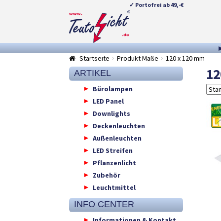
✓ Portofrei ab 49,-€
Zur
Springe
Navigation
zum
springen
Inhalt
Startseite
Produkt Maße
120 x 120 mm
12
ARTIKEL
Bürolampen
LED Panel
Downlights
Deckenleuchten
Außenleuchten
LED Streifen
Pflanzenlicht
Zubehör
Leuchtmittel
INFO CENTER
Informationen & Kontakt