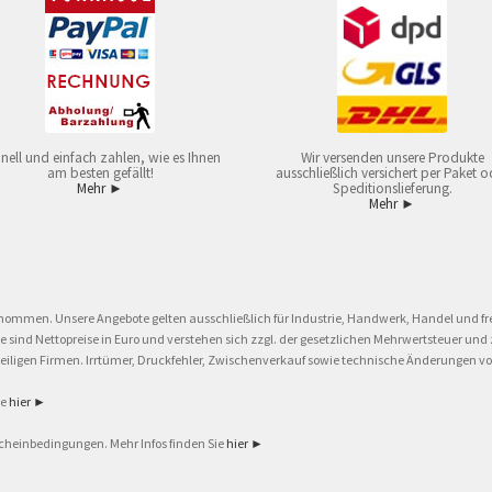
nell und einfach zahlen, wie es Ihnen
Wir versenden unsere Produkte
am besten gefällt!
ausschließlich versichert per Paket o
Mehr ►
Speditionslieferung.
Mehr ►
nommen. Unsere Angebote gelten ausschließlich für Industrie, Handwerk, Handel und fre
eise sind Nettopreise in Euro und verstehen sich zzgl. der gesetzlichen Mehrwertsteuer 
ligen Firmen. Irrtümer, Druckfehler, Zwischenverkauf sowie technische Änderungen vor
ie
hier ►
cheinbedingungen. Mehr Infos finden Sie
hier ►