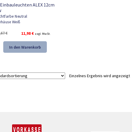
 Einbauleuchten ALEX 12cm
W
chtfarbe Neutral
häuse Weiß
Ursprünglicher
Aktueller
,67
€
11,98
€
zzgl. MwSt.
Preis
Preis
war:
ist:
In den Warenkorb
17,67 €
11,98 €.
Einzelnes Ergebnis wird angezeigt