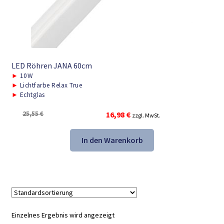
LED Röhren JANA 60cm
►
10W
►
Lichtfarbe Relax True
►
Echtglas
Ursprünglicher
Aktueller
25,55
€
16,98
€
zzgl. MwSt.
Preis
Preis
war:
ist:
In den Warenkorb
25,55 €
16,98 €.
Einzelnes Ergebnis wird angezeigt