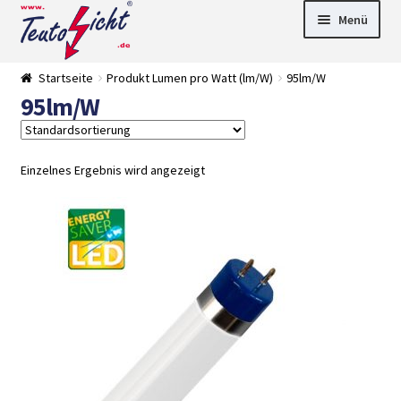
Zur
Springe
Menü
Navigation
zum
springen
Inhalt
► LED Panel
Startseite
Produkt Lumen pro Watt (lm/W)
95lm/W
►
95lm/W
Pflanzenlich
►
t
Downlights
►
Deckenleuch
►
ten
Außenleucht
► LED
Einzelnes Ergebnis wird angezeigt
en
Streifen
► Zubehör
►
Leuchtmittel
►
Versandarten
► Zahlarten