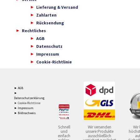
Lieferung & Versand
Zahlarten
Rücksendung
Rechtliches
AGB
Datenschutz
Impressum
Cookie-Richtlinie
► AGB
►
Datenschutzerklärung
► Cookie-Richtlinie
► Impressum
► Bildnachweis
Schnell
Wir versenden
Wir 
und
unsere Produkte
höchst
einfach
ausschließlich
auf