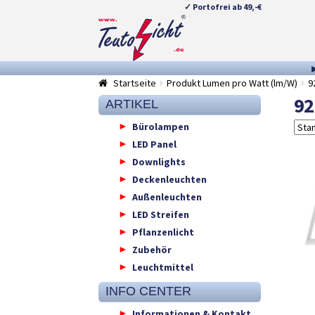
✓ Portofrei ab 49,-€
Zur
Springe
Navigation
zum
springen
Inhalt
Startseite
Produkt Lumen pro Watt (lm/W)
9
92
ARTIKEL
Bürolampen
LED Panel
Downlights
Deckenleuchten
Außenleuchten
LED Streifen
Pflanzenlicht
Zubehör
Leuchtmittel
INFO CENTER
Informationen & Kontakt