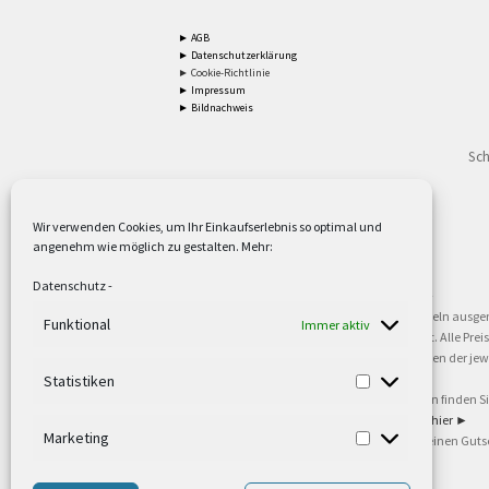
► AGB
► Datenschutzerklärung
► Cookie-Richtlinie
► Impressum
► Bildnachweis
Sch
Wir verwenden Cookies, um Ihr Einkaufserlebnis so optimal und
angenehm wie möglich zu gestalten. Mehr:
2
Lieferzeiten gelten mit Express-24.
Mehr ►
Datenschutz
-
3
Nur für Firmen, Mindestbestellwert: 50,- €.
Mehr ►
5
Versandkostenfrei ab 59,90 € Nettowarenwert. Inseln ausge
Funktional
Immer aktiv
oder gewerblichen Tätigkeit. Kein Verkauf an privat. Alle Pr
sind Warenzeichen oder eingetragene Warenzeichen der jewei
►
Statistiken
6
Weitere Informationen und Zahlungsbedingungen finden S
7
Informationen zu unseren Lieferzeiten finden Sie
hier ►
Marketing
8
Ab 79,- Nettowarenwert. Es gelten unsere allgemeinen Guts
©2002-2021 TEUTO LICHT GmbH