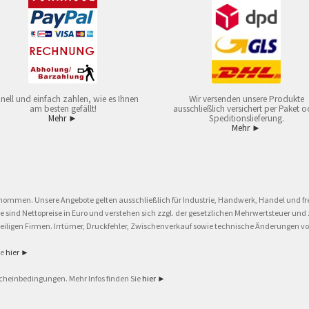
nell und einfach zahlen, wie es Ihnen
Wir versenden unsere Produkte
am besten gefällt!
ausschließlich versichert per Paket o
Mehr ►
Speditionslieferung.
Mehr ►
nommen. Unsere Angebote gelten ausschließlich für Industrie, Handwerk, Handel und fre
eise sind Nettopreise in Euro und verstehen sich zzgl. der gesetzlichen Mehrwertsteuer 
ligen Firmen. Irrtümer, Druckfehler, Zwischenverkauf sowie technische Änderungen vor
ie
hier ►
cheinbedingungen. Mehr Infos finden Sie
hier ►