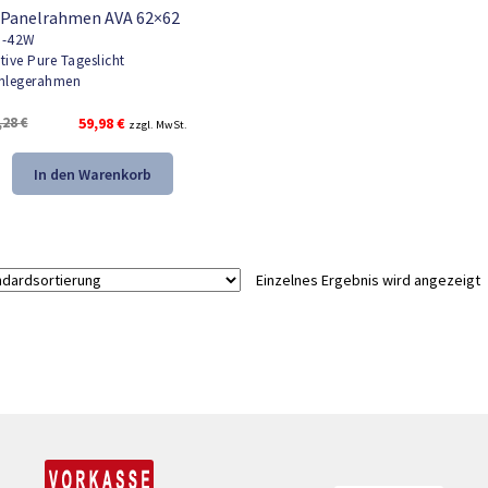
 Panelrahmen AVA 62×62
-42W
tive Pure Tageslicht
nlegerahmen
Ursprünglicher
Aktueller
,28
€
59,98
€
zzgl. MwSt.
Preis
Preis
war:
ist:
In den Warenkorb
82,28 €
59,98 €.
Einzelnes Ergebnis wird angezeigt