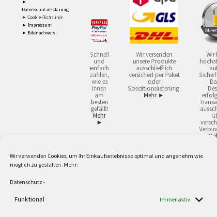
►
Datenschutzerklärung
► Cookie-Richtlinie
► Impressum
► Bildnachweis
Schnell
Wir versenden
Wir 
und
unsere Produkte
höchst
einfach
ausschließlich
auf
zahlen,
versichert per Paket
Sicherh
wie es
oder
Da
Ihnen
Speditionslieferung.
Des
am
Mehr ►
erfol
besten
Transa
gefällt!
aussch
Mehr
ü
►
versch
Verbin
Me
Wir verwenden Cookies, um Ihr Einkaufserlebnis so optimal und angenehm wie
2
Lieferzeiten gelten mit Express-24.
Mehr ►
möglich zu gestalten. Mehr:
3
Nur für Firmen, Mindestbestellwert: 50,- €.
Mehr ►
5
Versandkostenfrei ab 59,90 € Nettowarenwert. Inseln ausgenommen. Unsere
Datenschutz
-
Angebote gelten ausschließlich für Industrie, Handwerk, Handel und freie
Berufe zur Verwendung in der selbständigen, beruflichen oder gewerblichen
Funktional
Immer aktiv
Tätigkeit. Kein Verkauf an privat. Alle Preise sind Nettopreise in Euro und
verstehen sich zzgl. der gesetzlichen Mehrwertsteuer und zzgl. Versand. Alle