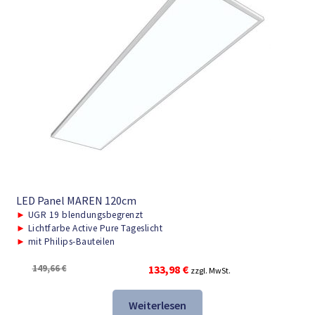
LED Panel MAREN 120cm
►
UGR 19 blendungsbegrenzt
►
Lichtfarbe Active Pure Tageslicht
►
mit Philips-Bauteilen
Ursprünglicher
Aktueller
149,66
€
133,98
€
zzgl. MwSt.
Preis
Preis
war:
ist:
Weiterlesen