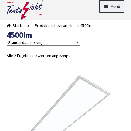
Zur
Springe
Menü
Navigation
zum
springen
Inhalt
► LED Panel
Startseite
Produkt Lichtstrom (lm)
4500lm
►
4500lm
Pflanzenlich
►
t
Downlights
►
Deckenleuch
►
ten
Außenleucht
► LED
Alle 2 Ergebnisse werden angezeigt
en
Streifen
► Zubehör
►
Leuchtmittel
►
Versandarten
► Zahlarten