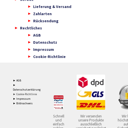
Lieferung & Versand
Zahlarten
Rücksendung
Rechtliches
AGB
Datenschutz
Impressum
Cookie-Richtlinie
► AGB
►
Datenschutzerklärung
► Cookie-Richtlinie
► Impressum
► Bildnachweis
Schnell
Wir versenden
Wir 
und
unsere Produkte
höchst
einfach
ausschließlich
auf