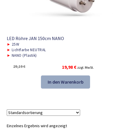
LED Röhre JAN 150cm NANO
►
25W
►
Lichtfarbe NEUTRAL
►
NANO (Plastik)
Ursprünglicher
Aktueller
29,19
€
19,98
€
zzgl. MwSt.
Preis
Preis
war:
ist:
In den Warenkorb
29,19 €
19,98 €.
Einzelnes Ergebnis wird angezeigt