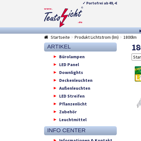
✓ Portofrei ab 49,-€
Zur
Springe
Navigation
zum
springen
Inhalt
Startseite
Produkt Lichtstrom (lm)
1800lm
18
ARTIKEL
Bürolampen
LED Panel
Downlights
Deckenleuchten
Außenleuchten
LED Streifen
Pflanzenlicht
Zubehör
Leuchtmittel
INFO CENTER
Informationen & Kontakt