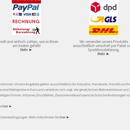
nell und einfach zahlen, wie es Ihnen
Wir versenden unsere Produkte
am besten gefällt!
ausschließlich versichert per Paket o
Mehr ►
Speditionslieferung.
Mehr ►
nommen. Unsere Angebote gelten ausschließlich für Industrie, Handwerk, Handel und fre
eise sind Nettopreise in Euro und verstehen sich zzgl. der gesetzlichen Mehrwertsteuer 
ligen Firmen. Irrtümer, Druckfehler, Zwischenverkauf sowie technische Änderungen vor
ie
hier ►
cheinbedingungen. Mehr Infos finden Sie
hier ►