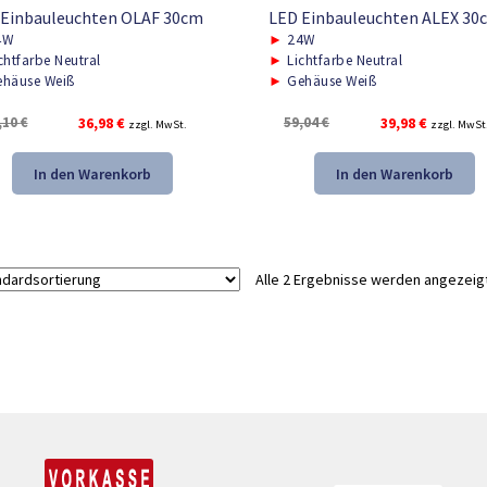
 Einbauleuchten OLAF 30cm
LED Einbauleuchten ALEX 30
4W
►
24W
chtfarbe Neutral
►
Lichtfarbe Neutral
häuse Weiß
►
Gehäuse Weiß
Ursprünglicher
Aktueller
Ursprünglicher
Aktueller
,10
€
36,98
€
59,04
€
39,98
€
zzgl. MwSt.
zzgl. MwSt
Preis
Preis
Preis
Preis
war:
ist:
war:
ist:
In den Warenkorb
In den Warenkorb
55,10 €
36,98 €.
59,04 €
39,98 €.
Alle 2 Ergebnisse werden angezeig