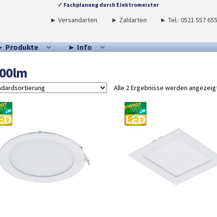
✓ Fachplanung durch Elektromeister
► Versandarten
► Zahlarten
► Tel.: 0521 557 65
► Produkte
► Info
00lm
Alle 2 Ergebnisse werden angezeig