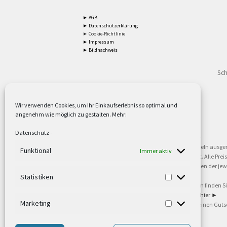
► AGB
► Datenschutzerklärung
► Cookie-Richtlinie
► Impressum
► Bildnachweis
Sch
Wir verwenden Cookies, um Ihr Einkaufserlebnis so optimal und
angenehm wie möglich zu gestalten. Mehr:
2
Lieferzeiten gelten mit Express-24.
Mehr ►
Datenschutz
-
3
Nur für Firmen, Mindestbestellwert: 50,- €.
Mehr ►
5
Versandkostenfrei ab 59,90 € Nettowarenwert. Inseln ausge
Funktional
Immer aktiv
oder gewerblichen Tätigkeit. Kein Verkauf an privat. Alle Pr
sind Warenzeichen oder eingetragene Warenzeichen der jewei
►
Statistiken
6
Weitere Informationen und Zahlungsbedingungen finden S
7
Informationen zu unseren Lieferzeiten finden Sie
hier ►
Marketing
8
Ab 79,- Nettowarenwert. Es gelten unsere allgemeinen Guts
©2002-2021 TEUTO LICHT GmbH