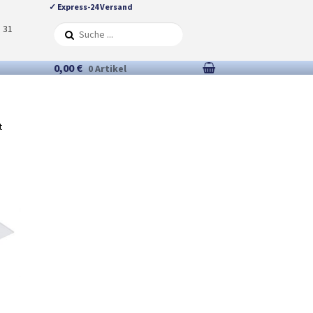
✓ Express-24 Versand
5 31
0,00 €
0 Artikel
t