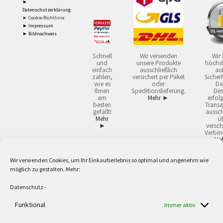
►
Datenschutzerklärung
► Cookie-Richtlinie
► Impressum
► Bildnachweis
Schnell
Wir versenden
Wir 
und
unsere Produkte
höchst
einfach
ausschließlich
auf
zahlen,
versichert per Paket
Sicherh
wie es
oder
Da
Ihnen
Speditionslieferung.
Des
am
Mehr ►
erfol
besten
Transa
gefällt!
aussch
Mehr
ü
►
versch
Verbin
Me
Wir verwenden Cookies, um Ihr Einkaufserlebnis so optimal und angenehm wie
2
Lieferzeiten gelten mit Express-24.
Mehr ►
möglich zu gestalten. Mehr:
3
Nur für Firmen, Mindestbestellwert: 50,- €.
Mehr ►
5
Versandkostenfrei ab 59,90 € Nettowarenwert. Inseln ausgenommen. Unsere
Datenschutz
-
Angebote gelten ausschließlich für Industrie, Handwerk, Handel und freie
Berufe zur Verwendung in der selbständigen, beruflichen oder gewerblichen
Funktional
Immer aktiv
Tätigkeit. Kein Verkauf an privat. Alle Preise sind Nettopreise in Euro und
verstehen sich zzgl. der gesetzlichen Mehrwertsteuer und zzgl. Versand. Alle