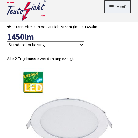
Zur
Springe
Menü
Navigation
zum
springen
Inhalt
► LED Panel
Startseite
Produkt Lichtstrom (lm)
1450lm
►
1450lm
Pflanzenlich
►
t
Downlights
►
Deckenleuch
►
ten
Außenleucht
► LED
Alle 2 Ergebnisse werden angezeigt
en
Streifen
► Zubehör
►
Leuchtmittel
►
Versandarten
► Zahlarten