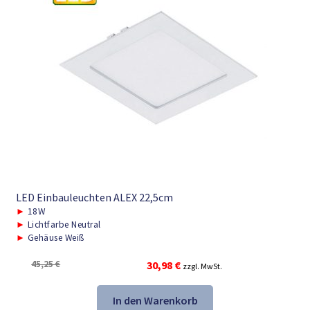
LED Einbauleuchten ALEX 22,5cm
►
18W
►
Lichtfarbe Neutral
►
Gehäuse Weiß
Ursprünglicher
Aktueller
45,25
€
30,98
€
zzgl. MwSt.
Preis
Preis
war:
ist:
In den Warenkorb