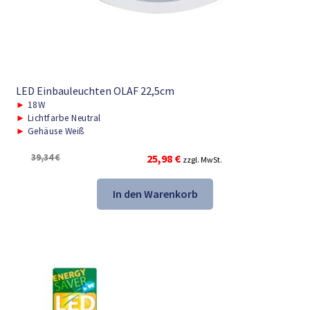
LED Einbauleuchten OLAF 22,5cm
►
18W
►
Lichtfarbe Neutral
►
Gehäuse Weiß
Ursprünglicher
Aktueller
39,34
€
25,98
€
zzgl. MwSt.
Preis
Preis
war:
ist:
In den Warenkorb
39,34 €
25,98 €.