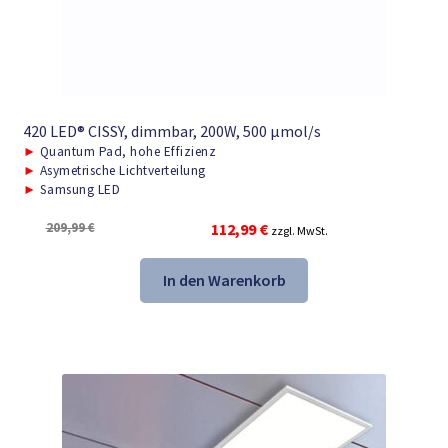
420 LED® CISSY, dimmbar, 200W, 500 μmol/s
►
Quantum Pad, hohe Effizienz
►
Asymetrische Lichtverteilung
►
Samsung LED
Ursprünglicher
Aktueller
209,99
€
112,99
€
zzgl. MwSt.
Preis
Preis
war:
ist:
In den Warenkorb
209,99 €
112,99 €.