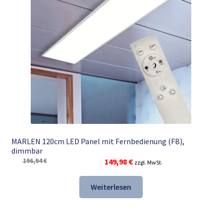
MARLEN 120cm LED Panel mit Fernbedienung (FB),
dimmbar
Ursprünglicher
Aktueller
196,94
€
149,98
€
zzgl. MwSt.
Preis
Preis
war:
ist:
Weiterlesen
196,94 €
149,98 €.