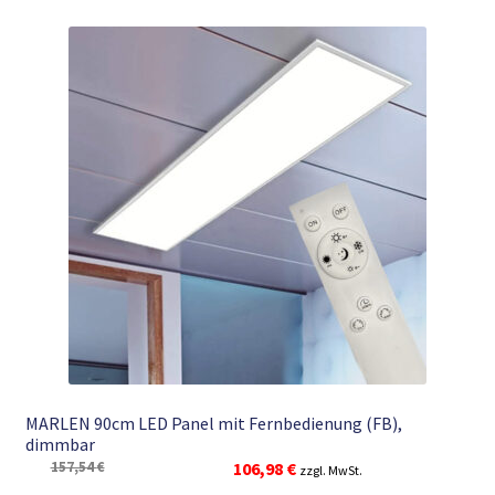
MARLEN 90cm LED Panel mit Fernbedienung (FB),
dimmbar
Ursprünglicher
Aktueller
157,54
€
106,98
€
zzgl. MwSt.
Preis
Preis