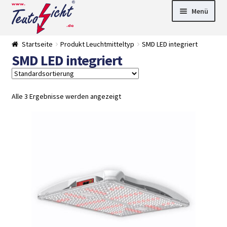
Zur
Springe
Menü
Navigation
zum
springen
Inhalt
► LED Panel
Startseite
Produkt Leuchtmitteltyp
SMD LED integriert
►
SMD LED integriert
Pflanzenlich
►
t
Downlights
►
Deckenleuch
►
ten
Außenleucht
► LED
Alle 3 Ergebnisse werden angezeigt
en
Streifen
► Zubehör
►
Leuchtmittel
►
Versandarten
► Zahlarten