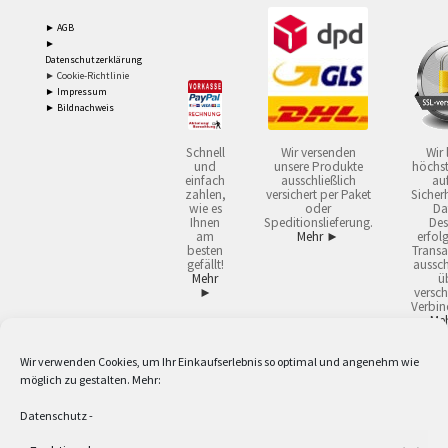
► AGB
►
Datenschutzerklärung
► Cookie-Richtlinie
► Impressum
► Bildnachweis
Schnell
Wir versenden
Wir 
und
unsere Produkte
höchst
einfach
ausschließlich
auf
zahlen,
versichert per Paket
Sicherh
wie es
oder
Da
Ihnen
Speditionslieferung.
Des
am
Mehr ►
erfol
besten
Transa
gefällt!
aussch
Mehr
ü
►
versch
Verbin
Me
Wir verwenden Cookies, um Ihr Einkaufserlebnis so optimal und angenehm wie
2
Lieferzeiten gelten mit Express-24.
Mehr ►
möglich zu gestalten. Mehr:
3
Nur für Firmen, Mindestbestellwert: 50,- €.
Mehr ►
5
Versandkostenfrei ab 59,90 € Nettowarenwert. Inseln ausgenommen. Unsere
Datenschutz
-
Angebote gelten ausschließlich für Industrie, Handwerk, Handel und freie