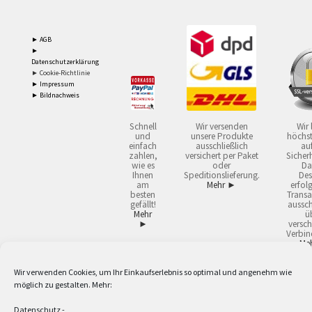
► AGB
►
Datenschutzerklärung
► Cookie-Richtlinie
► Impressum
► Bildnachweis
Schnell
Wir versenden
Wir 
und
unsere Produkte
höchst
einfach
ausschließlich
auf
zahlen,
versichert per Paket
Sicherh
wie es
oder
Da
Ihnen
Speditionslieferung.
Des
am
Mehr ►
erfol
besten
Transa
gefällt!
aussch
Mehr
ü
►
versch
Verbin
Me
Wir verwenden Cookies, um Ihr Einkaufserlebnis so optimal und angenehm wie
2
Lieferzeiten gelten mit Express-24.
Mehr ►
möglich zu gestalten. Mehr:
3
Nur für Firmen, Mindestbestellwert: 50,- €.
Mehr ►
5
Versandkostenfrei ab 59,90 € Nettowarenwert. Inseln ausgenommen. Unsere
Datenschutz
-