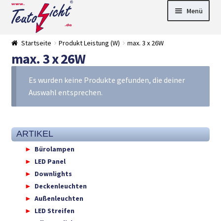
Zur
Springe
Menü
Navigation
zum
springen
Inhalt
► LED Panel
Startseite
Produkt Leistung (W)
max. 3 x 26W
►
max. 3 x 26W
Pflanzenlich
►
t
Downlights
►
Deckenleuch
►
Es wurden keine Produkte gefunden, die deiner
ten
Außenleucht
► LED
Auswahl entsprechen.
en
Streifen
► Zubehör
►
Leuchtmittel
►
Versandarten
► Zahlarten
ARTIKEL
Bürolampen
LED Panel
Downlights
Deckenleuchten
Außenleuchten
LED Streifen