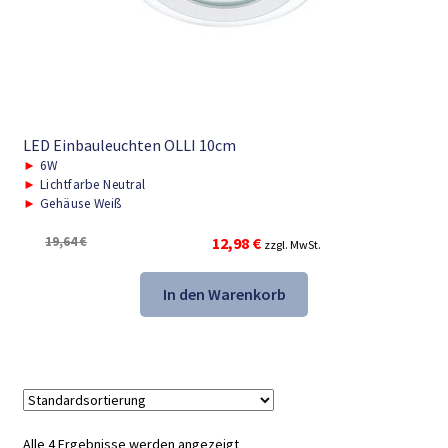
LED Einbauleuchten OLLI 10cm
►
6W
►
Lichtfarbe Neutral
►
Gehäuse Weiß
Ursprünglicher
Aktueller
19,64
€
12,98
€
zzgl. MwSt.
Preis
Preis
war:
ist:
In den Warenkorb
19,64 €
12,98 €.
Alle 4 Ergebnisse werden angezeigt