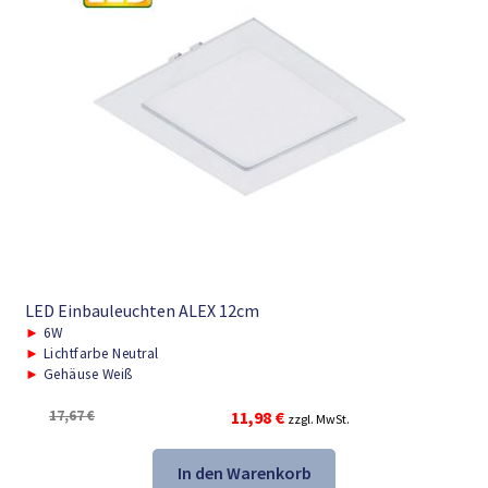
LED Einbauleuchten ALEX 12cm
►
6W
►
Lichtfarbe Neutral
►
Gehäuse Weiß
Ursprünglicher
Aktueller
17,67
€
11,98
€
zzgl. MwSt.
Preis
Preis
war:
ist:
In den Warenkorb