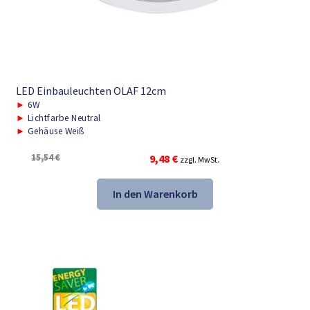
LED Einbauleuchten OLAF 12cm
►
6W
►
Lichtfarbe Neutral
►
Gehäuse Weiß
Ursprünglicher
Aktueller
15,54
€
9,48
€
zzgl. MwSt.
Preis
Preis
war:
ist:
In den Warenkorb
15,54 €
9,48 €.