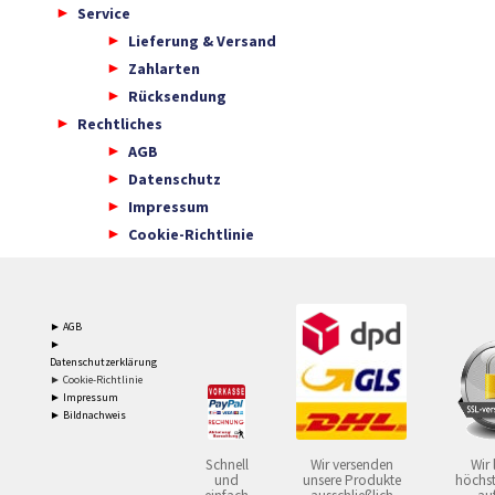
Service
Lieferung & Versand
Zahlarten
Rücksendung
Rechtliches
AGB
Datenschutz
Impressum
Cookie-Richtlinie
► AGB
►
Datenschutzerklärung
► Cookie-Richtlinie
► Impressum
► Bildnachweis
Schnell
Wir versenden
Wir 
und
unsere Produkte
höchst