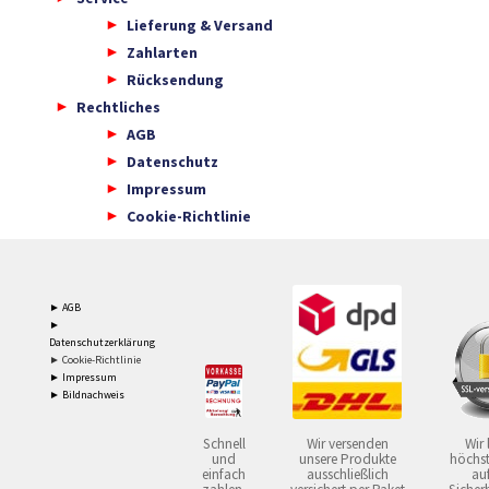
Lieferung & Versand
Zahlarten
Rücksendung
Rechtliches
AGB
Datenschutz
Impressum
Cookie-Richtlinie
► AGB
►
Datenschutzerklärung
► Cookie-Richtlinie
► Impressum
► Bildnachweis
Schnell
Wir versenden
Wir 
und
unsere Produkte
höchst
einfach
ausschließlich
auf