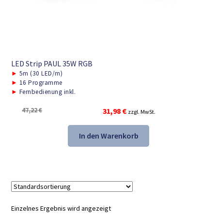
LED Strip PAUL 35W RGB
►
5m (30 LED/m)
►
16 Programme
►
Fernbedienung inkl.
Ursprünglicher
Aktueller
47,22
€
31,98
€
zzgl. MwSt.
Preis
Preis
war:
ist:
In den Warenkorb
47,22 €
31,98 €.
Einzelnes Ergebnis wird angezeigt