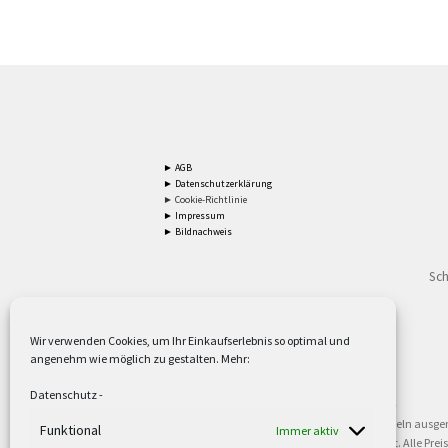
► AGB
► Datenschutzerklärung
► Cookie-Richtlinie
► Impressum
► Bildnachweis
Sch
Wir verwenden Cookies, um Ihr Einkaufserlebnis so optimal und
angenehm wie möglich zu gestalten. Mehr:
2
Lieferzeiten gelten mit Express-24.
Mehr ►
Datenschutz
-
3
Nur für Firmen, Mindestbestellwert: 50,- €.
Mehr ►
5
Versandkostenfrei ab 59,90 € Nettowarenwert. Inseln ausge
Funktional
Immer aktiv
oder gewerblichen Tätigkeit. Kein Verkauf an privat. Alle Pr