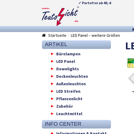
✓ Portofrei ab 49,-€
Zur
Springe
Navigation
zum
springen
Inhalt
Startseite
LED Panel – weitere Größen
L
ARTIKEL
Bürolampen
LED Panel
Downlights
Deckenleuchten
Außenleuchten
LED Streifen
Pflanzenlicht
Zubehör
Leuchtmittel
INFO CENTER
Informationen & Kontakt