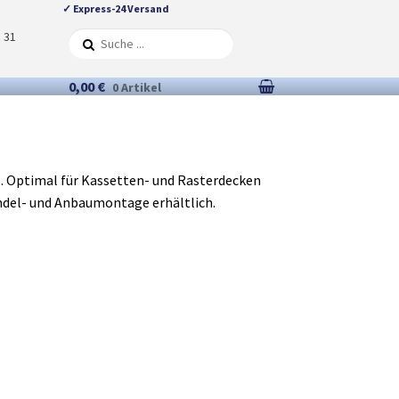
✓ Express-24 Versand
5 31
0,00 €
0 Artikel
n
. Optimal für Kassetten- und Rasterdecken
endel- und Anbaumontage erhältlich.