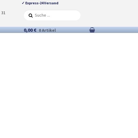
✓ Express-24 Versand
5 31
0,00 €
0 Artikel