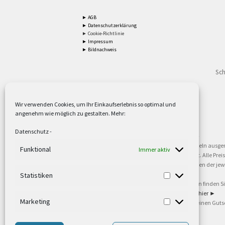
► AGB
► Datenschutzerklärung
► Cookie-Richtlinie
► Impressum
► Bildnachweis
Sch
Wir verwenden Cookies, um Ihr Einkaufserlebnis so optimal und
angenehm wie möglich zu gestalten. Mehr:
2
Lieferzeiten gelten mit Express-24.
Mehr ►
Datenschutz
-
3
Nur für Firmen, Mindestbestellwert: 50,- €.
Mehr ►
5
Versandkostenfrei ab 59,90 € Nettowarenwert. Inseln ausge
Funktional
Immer aktiv
oder gewerblichen Tätigkeit. Kein Verkauf an privat. Alle Pr
sind Warenzeichen oder eingetragene Warenzeichen der jewei
►
Statistiken
6
Weitere Informationen und Zahlungsbedingungen finden S
7
Informationen zu unseren Lieferzeiten finden Sie
hier ►
Marketing
8
Ab 79,- Nettowarenwert. Es gelten unsere allgemeinen Guts
©2002-2021 TEUTO LICHT GmbH