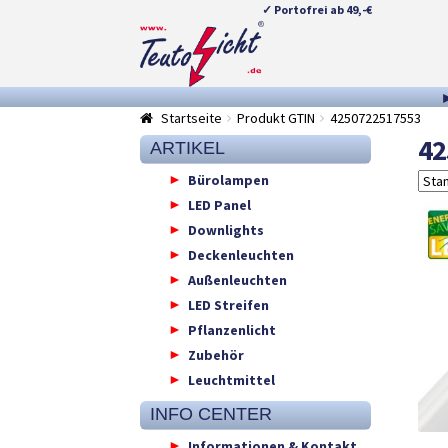
✓ Portofrei ab 49,-€
Zur
Springe
Navigation
zum
springen
Inhalt
Startseite
Produkt GTIN
4250722517553
42
ARTIKEL
Bürolampen
LED Panel
Downlights
Deckenleuchten
Außenleuchten
LED Streifen
Pflanzenlicht
Zubehör
Leuchtmittel
INFO CENTER
Informationen & Kontakt