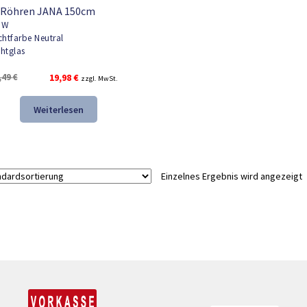
 Röhren JANA 150cm
5W
chtfarbe Neutral
htglas
Ursprünglicher
Aktueller
,49
€
19,98
€
zzgl. MwSt.
Preis
Preis
war:
ist:
Weiterlesen
29,49 €
19,98 €.
Einzelnes Ergebnis wird angezeigt