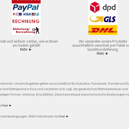
nell und einfach zahlen, wie es Ihnen
Wir versenden unsere Produkte
am besten gefällt!
ausschließlich versichert per Paket o
Mehr ►
Speditionslieferung.
Mehr ►
nommen. Unsere Angebote gelten ausschließlich für Industrie, Handwerk, Handel und fre
eise sind Nettopreise in Euro und verstehen sich zzgl. der gesetzlichen Mehrwertsteuer 
ligen Firmen. Irrtümer, Druckfehler, Zwischenverkauf sowie technische Änderungen vor
ie
hier ►
cheinbedingungen. Mehr Infos finden Sie
hier ►