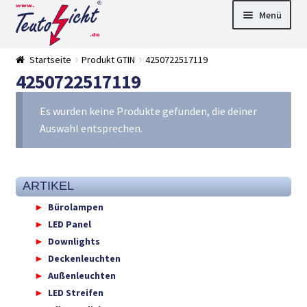
Zur
Springe
Menü
Navigation
zum
springen
Inhalt
► LED Panel
Startseite
Produkt GTIN
4250722517119
►
4250722517119
Pflanzenlich
►
t
Downlights
►
Deckenleuch
►
Es wurden keine Produkte gefunden, die deiner
ten
Außenleucht
► LED
Auswahl entsprechen.
en
Streifen
► Zubehör
►
Leuchtmittel
►
Versandarten
► Zahlarten
ARTIKEL
Bürolampen
LED Panel
Downlights
Deckenleuchten
Außenleuchten
LED Streifen