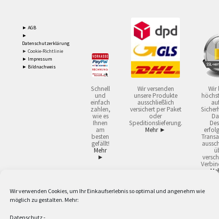
► AGB
►
Datenschutzerklärung
► Cookie-Richtlinie
► Impressum
► Bildnachweis
Schnell
Wir versenden
Wir 
und
unsere Produkte
höchst
einfach
ausschließlich
auf
zahlen,
versichert per Paket
Sicherh
wie es
oder
Da
Ihnen
Speditionslieferung.
Des
am
Mehr ►
erfol
besten
Transa
gefällt!
aussch
Mehr
ü
►
versch
Verbin
Me
Wir verwenden Cookies, um Ihr Einkaufserlebnis so optimal und angenehm wie
2
Lieferzeiten gelten mit Express-24.
Mehr ►
möglich zu gestalten. Mehr:
3
Nur für Firmen, Mindestbestellwert: 50,- €.
Mehr ►
5
Versandkostenfrei ab 59,90 € Nettowarenwert. Inseln ausgenommen. Unsere
Datenschutz
-