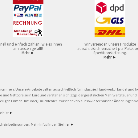
nell und einfach zahlen, wie es Ihnen
Wir versenden unsere Produkte
am besten gefällt!
ausschließlich versichert per Paket o
Mehr ►
Speditionslieferung.
Mehr ►
nommen. Unsere Angebote gelten ausschließlich für Industrie, Handwerk, Handel und fre
eise sind Nettopreise in Euro und verstehen sich zzgl. der gesetzlichen Mehrwertsteuer 
ligen Firmen. Irrtümer, Druckfehler, Zwischenverkauf sowie technische Änderungen vor
ie
hier ►
cheinbedingungen. Mehr Infos finden Sie
hier ►