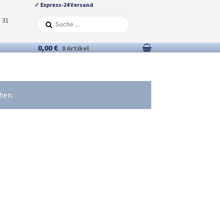
✓ Express-24 Versand
5 31
0,00 €
0 Artikel
hen.