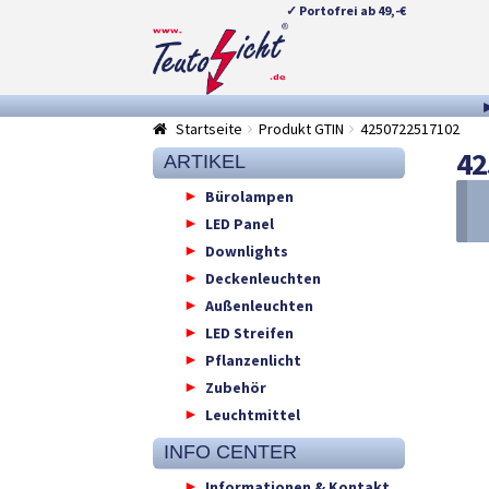
✓ Portofrei ab 49,-€
Zur
Springe
Navigation
zum
springen
Inhalt
Startseite
Produkt GTIN
4250722517102
42
ARTIKEL
Bürolampen
LED Panel
Downlights
Deckenleuchten
Außenleuchten
LED Streifen
Pflanzenlicht
Zubehör
Leuchtmittel
INFO CENTER
Informationen & Kontakt