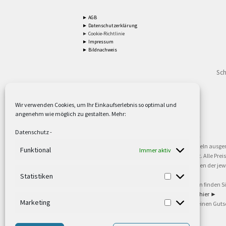
► AGB
► Datenschutzerklärung
► Cookie-Richtlinie
► Impressum
► Bildnachweis
Sch
Wir verwenden Cookies, um Ihr Einkaufserlebnis so optimal und
angenehm wie möglich zu gestalten. Mehr:
2
Lieferzeiten gelten mit Express-24.
Mehr ►
Datenschutz
-
3
Nur für Firmen, Mindestbestellwert: 50,- €.
Mehr ►
5
Versandkostenfrei ab 59,90 € Nettowarenwert. Inseln ausge
Funktional
Immer aktiv
oder gewerblichen Tätigkeit. Kein Verkauf an privat. Alle Pr
sind Warenzeichen oder eingetragene Warenzeichen der jewei
►
Statistiken
6
Weitere Informationen und Zahlungsbedingungen finden S
7
Informationen zu unseren Lieferzeiten finden Sie
hier ►
Marketing
8
Ab 79,- Nettowarenwert. Es gelten unsere allgemeinen Guts
©2002-2021 TEUTO LICHT GmbH