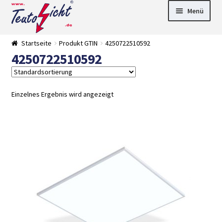
Zur
Springe
Menü
Navigation
zum
springen
Inhalt
► LED Panel
Startseite
Produkt GTIN
4250722510592
►
4250722510592
Pflanzenlich
►
t
Downlights
►
Deckenleuch
►
ten
Außenleucht
► LED
Einzelnes Ergebnis wird angezeigt
en
Streifen
► Zubehör
►
Leuchtmittel
►
Versandarten
► Zahlarten