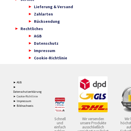
Lieferung & Versand
Zahlarten
Rücksendung
Rechtliches
AGB
Datenschutz
Impressum
Cookie-Richtlinie
► AGB
►
Datenschutzerklärung
► Cookie-Richtlinie
► Impressum
► Bildnachweis
Schnell
Wir versenden
Wir 
und
unsere Produkte
höchst
einfach
ausschließlich
auf