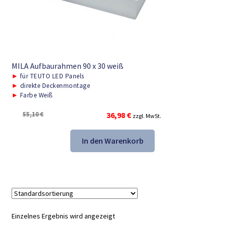
MILA Aufbaurahmen 90 x 30 weiß
►
für TEUTO LED Panels
►
direkte Deckenmontage
►
Farbe Weiß
Ursprünglicher
Aktueller
55,10
€
36,98
€
zzgl. MwSt.
Preis
Preis
war:
ist:
In den Warenkorb
55,10 €
36,98 €.
Einzelnes Ergebnis wird angezeigt