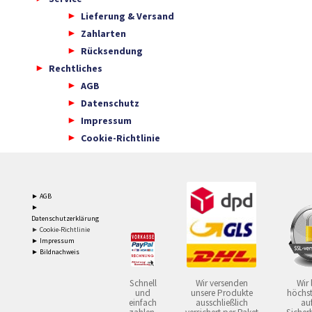
Lieferung & Versand
Zahlarten
Rücksendung
Rechtliches
AGB
Datenschutz
Impressum
Cookie-Richtlinie
► AGB
►
Datenschutzerklärung
► Cookie-Richtlinie
► Impressum
► Bildnachweis
Schnell
Wir versenden
Wir 
und
unsere Produkte
höchst
einfach
ausschließlich
auf