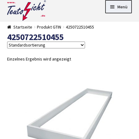
Zur
Springe
Menü
Navigation
zum
springen
Inhalt
► LED Panel
Startseite
Produkt GTIN
4250722510455
►
4250722510455
Pflanzenlich
►
t
Downlights
►
Deckenleuch
►
ten
Außenleucht
► LED
Einzelnes Ergebnis wird angezeigt
en
Streifen
► Zubehör
►
Leuchtmittel
►
Versandarten
► Zahlarten