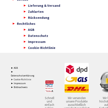
Lieferung & Versand
Zahlarten
Rücksendung
Rechtliches
AGB
Datenschutz
Impressum
Cookie-Richtlinie
► AGB
►
Datenschutzerklärung
► Cookie-Richtlinie
► Impressum
► Bildnachweis
Schnell
Wir versenden
Wir 
und
unsere Produkte
höchst
einfach
ausschließlich
auf