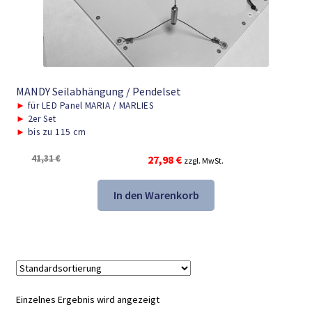
MANDY Seilabhängung / Pendelset
►
für LED Panel MARIA / MARLIES
►
2er Set
►
bis zu 115 cm
Ursprünglicher
Aktueller
41,31
€
27,98
€
zzgl. MwSt.
Preis
Preis
war:
ist:
In den Warenkorb
41,31 €
27,98 €.
Einzelnes Ergebnis wird angezeigt