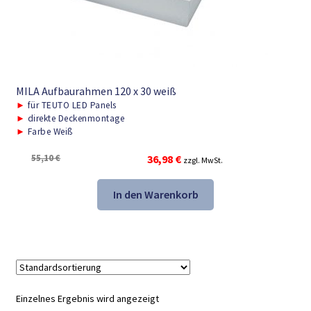
MILA Aufbaurahmen 120 x 30 weiß
►
für TEUTO LED Panels
►
direkte Deckenmontage
►
Farbe Weiß
Ursprünglicher
Aktueller
55,10
€
36,98
€
zzgl. MwSt.
Preis
Preis
war:
ist:
In den Warenkorb
55,10 €
36,98 €.
Einzelnes Ergebnis wird angezeigt