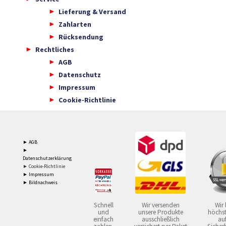
Lieferung & Versand
Zahlarten
Rücksendung
Rechtliches
AGB
Datenschutz
Impressum
Cookie-Richtlinie
► AGB
►
Datenschutzerklärung
► Cookie-Richtlinie
► Impressum
► Bildnachweis
Schnell
Wir versenden
Wir 
und
unsere Produkte
höchst
einfach
ausschließlich
auf