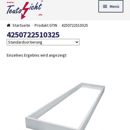
Zur
Springe
Menü
Navigation
zum
springen
Inhalt
► LED Panel
Startseite
Produkt GTIN
4250722510325
►
4250722510325
Pflanzenlich
►
t
Downlights
►
Deckenleuch
►
ten
Außenleucht
► LED
Einzelnes Ergebnis wird angezeigt
en
Streifen
► Zubehör
►
Leuchtmittel
►
Versandarten
► Zahlarten