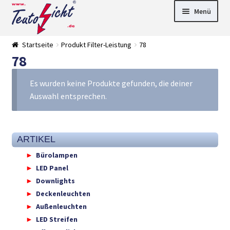
Zur
Springe
Menü
Navigation
zum
springen
Inhalt
► LED Panel
Startseite
Produkt Filter-Leistung
78
►
78
Pflanzenlich
►
t
Downlights
►
Deckenleuch
►
Es wurden keine Produkte gefunden, die deiner
ten
Außenleucht
► LED
Auswahl entsprechen.
en
Streifen
► Zubehör
►
Leuchtmittel
►
Versandarten
► Zahlarten
ARTIKEL
Bürolampen
LED Panel
Downlights
Deckenleuchten
Außenleuchten
LED Streifen