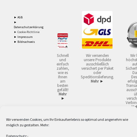
► AGB
►
Datenschutzerklärung
► Cookie-Richtlinie
► Impressum
► Bildnachweis
Schnell
Wir versenden
Wir 
und
unsere Produkte
höchst
einfach
ausschließlich
auf
zahlen,
versichert per Paket
Sicherh
wie es
oder
Da
Ihnen
Speditionslieferung.
Des
am
Mehr ►
erfol
besten
Transa
gefällt!
aussch
Mehr
ü
►
versch
Verbin
Me
Wir verwenden Cookies, um Ihr Einkaufserlebnis so optimal und angenehm wie
2
Lieferzeiten gelten mit Express-24.
Mehr ►
möglich zu gestalten. Mehr:
3
Nur für Firmen, Mindestbestellwert: 50,- €.
Mehr ►
5
Versandkostenfrei ab 59,90 € Nettowarenwert. Inseln ausgenommen. Unsere
Datenschutz
-