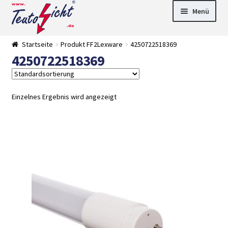
Zur
Springe
Menü
Navigation
zum
springen
Inhalt
► LED Panel
Startseite
Produkt FF2Lexware
4250722518369
►
4250722518369
Pflanzenlich
►
t
Downlights
►
Deckenleuch
►
ten
Außenleucht
► LED
Einzelnes Ergebnis wird angezeigt
en
Streifen
► Zubehör
►
Leuchtmittel
►
Versandarten
► Zahlarten