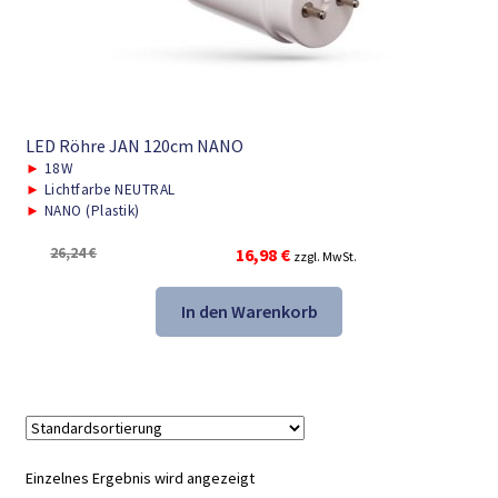
LED Röhre JAN 120cm NANO
►
18W
►
Lichtfarbe NEUTRAL
►
NANO (Plastik)
Ursprünglicher
Aktueller
26,24
€
16,98
€
zzgl. MwSt.
Preis
Preis
war:
ist:
In den Warenkorb
26,24 €
16,98 €.
Einzelnes Ergebnis wird angezeigt