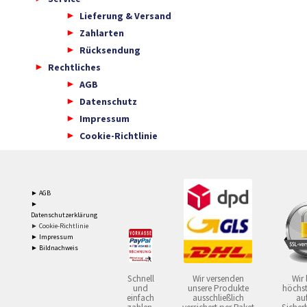
Lieferung & Versand
Zahlarten
Rücksendung
Rechtliches
AGB
Datenschutz
Impressum
Cookie-Richtlinie
► AGB
►
Datenschutzerklärung
► Cookie-Richtlinie
► Impressum
► Bildnachweis
Schnell
Wir versenden
Wir 
und
unsere Produkte
höchst
einfach
ausschließlich
auf