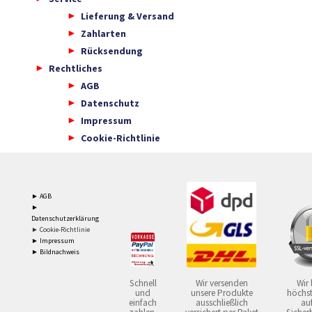
Lieferung & Versand
Zahlarten
Rücksendung
Rechtliches
AGB
Datenschutz
Impressum
Cookie-Richtlinie
► AGB
►
Datenschutzerklärung
► Cookie-Richtlinie
► Impressum
► Bildnachweis
Schnell
Wir versenden
Wir 
und
unsere Produkte
höchst
einfach
ausschließlich
auf