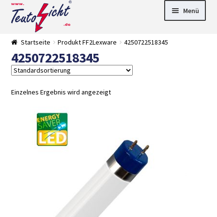
Zur
Springe
Menü
Navigation
zum
springen
Inhalt
► LED Panel
Startseite
Produkt FF2Lexware
4250722518345
►
4250722518345
Pflanzenlich
►
t
Downlights
►
Deckenleuch
►
ten
Außenleucht
► LED
Einzelnes Ergebnis wird angezeigt
en
Streifen
► Zubehör
►
Leuchtmittel
►
Versandarten
► Zahlarten