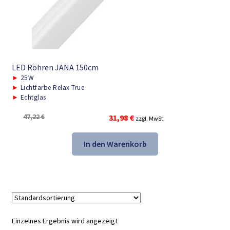
LED Röhren JANA 150cm
►
25W
►
Lichtfarbe Relax True
►
Echtglas
Ursprünglicher
Aktueller
47,22
€
31,98
€
zzgl. MwSt.
Preis
Preis
war:
ist:
In den Warenkorb
47,22 €
31,98 €.
Einzelnes Ergebnis wird angezeigt