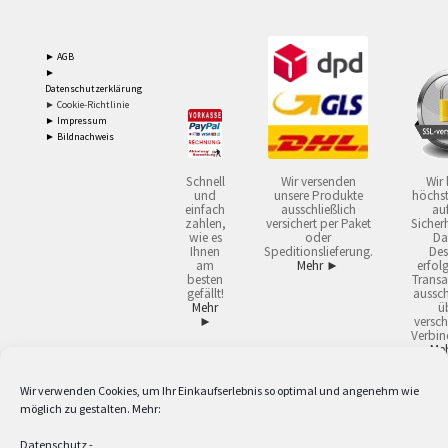
► AGB
►
Datenschutzerklärung
► Cookie-Richtlinie
► Impressum
► Bildnachweis
Schnell
Wir versenden
Wir 
und
unsere Produkte
höchst
einfach
ausschließlich
auf
zahlen,
versichert per Paket
Sicherh
wie es
oder
Da
Ihnen
Speditionslieferung.
Des
am
Mehr ►
erfol
besten
Transa
gefällt!
aussch
Mehr
ü
►
versch
Verbin
Me
Wir verwenden Cookies, um Ihr Einkaufserlebnis so optimal und angenehm wie
2
Lieferzeiten gelten mit Express-24.
Mehr ►
möglich zu gestalten. Mehr:
3
Nur für Firmen, Mindestbestellwert: 50,- €.
Mehr ►
5
Versandkostenfrei ab 59,90 € Nettowarenwert. Inseln ausgenommen. Unsere
Datenschutz
-