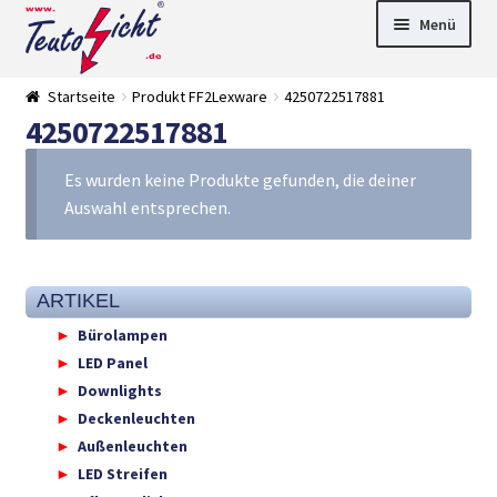
Zur
Springe
Menü
Navigation
zum
springen
Inhalt
► LED Panel
Startseite
Produkt FF2Lexware
4250722517881
►
4250722517881
Pflanzenlich
►
t
Downlights
►
Deckenleuch
►
Es wurden keine Produkte gefunden, die deiner
ten
Außenleucht
► LED
Auswahl entsprechen.
en
Streifen
► Zubehör
►
Leuchtmittel
►
Versandarten
► Zahlarten
ARTIKEL
Bürolampen
LED Panel
Downlights
Deckenleuchten
Außenleuchten
LED Streifen