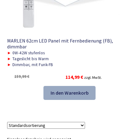
MARLEN 62cm LED Panel mit Fernbedienung (FB),
dimmbar
►
0W-42W stufenlos
►
Tageslicht bis Warm
►
Dimmbar, mit Funk-FB
Ursprünglicher
Aktueller
159,99
€
114,99
€
zzgl. MwSt.
Preis
Preis
war:
ist:
In den Warenkorb
159,99 €
114,99 €.