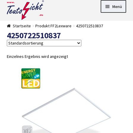
Zur
Springe
Menü
Navigation
zum
springen
Inhalt
► LED Panel
Startseite
Produkt FF2Lexware
4250722510837
►
4250722510837
Pflanzenlich
►
t
Downlights
►
Deckenleuch
►
ten
Außenleucht
► LED
Einzelnes Ergebnis wird angezeigt
en
Streifen
► Zubehör
►
Leuchtmittel
►
Versandarten
► Zahlarten