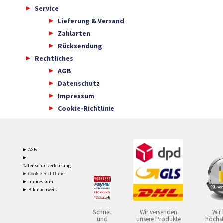
Service
Lieferung & Versand
Zahlarten
Rücksendung
Rechtliches
AGB
Datenschutz
Impressum
Cookie-Richtlinie
► AGB
►
Datenschutzerklärung
► Cookie-Richtlinie
► Impressum
► Bildnachweis
Schnell
Wir versenden
Wir 
und
unsere Produkte
höchst