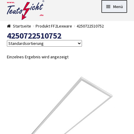
Zur
Springe
Menü
Navigation
zum
springen
Inhalt
► LED Panel
Startseite
Produkt FF2Lexware
4250722510752
►
4250722510752
Pflanzenlich
►
t
Downlights
►
Deckenleuch
►
ten
Außenleucht
► LED
Einzelnes Ergebnis wird angezeigt
en
Streifen
► Zubehör
►
Leuchtmittel
►
Versandarten
► Zahlarten