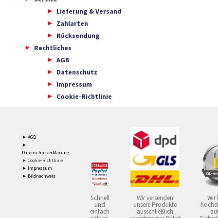
Lieferung & Versand
Zahlarten
Rücksendung
Rechtliches
AGB
Datenschutz
Impressum
Cookie-Richtlinie
► AGB
►
Datenschutzerklärung
► Cookie-Richtlinie
► Impressum
► Bildnachweis
Schnell
Wir versenden
Wir 
und
unsere Produkte
höchst
einfach
ausschließlich
auf