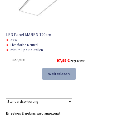
LED Panel MAREN 120cm
►
50W
►
Lichtfarbe Neutral
►
mit Philips-Bauteilen
Ursprünglicher
Aktueller
127,99
€
97,98
€
zzgl. MwSt.
Preis
Preis
war:
ist:
Weiterlesen
127,99 €
97,98 €.
Einzelnes Ergebnis wird angezeigt