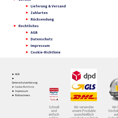
Lieferung & Versand
Zahlarten
Rücksendung
Rechtliches
AGB
Datenschutz
Impressum
Cookie-Richtlinie
► AGB
►
Datenschutzerklärung
► Cookie-Richtlinie
► Impressum
► Bildnachweis
Schnell
Wir versenden
Wir 
und
unsere Produkte
höchst
einfach
ausschließlich
auf