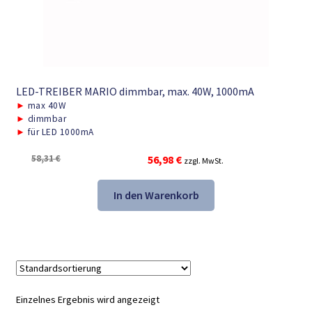
LED-TREIBER MARIO dimmbar, max. 40W, 1000mA
►
max 40W
►
dimmbar
►
für LED 1000mA
Ursprünglicher
Aktueller
58,31
€
56,98
€
zzgl. MwSt.
Preis
Preis
war:
ist:
In den Warenkorb
58,31 €
56,98 €.
Einzelnes Ergebnis wird angezeigt