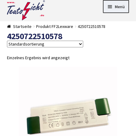
Zur
Springe
Menü
Navigation
zum
springen
Inhalt
► LED Panel
Startseite
Produkt FF2Lexware
4250722510578
►
4250722510578
Pflanzenlich
►
t
Downlights
►
Deckenleuch
►
ten
Außenleucht
► LED
Einzelnes Ergebnis wird angezeigt
en
Streifen
► Zubehör
►
Leuchtmittel
►
Versandarten
► Zahlarten