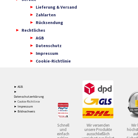
Lieferung & Versand
Zahlarten
Rücksendung
Rechtliches
AGB
Datenschutz
Impressum
Cookie-Richtlinie
► AGB
►
Datenschutzerklärung
► Cookie-Richtlinie
► Impressum
► Bildnachweis
Schnell
Wir versenden
Wir 
und
unsere Produkte
höchst
einfach
ausschließlich
auf