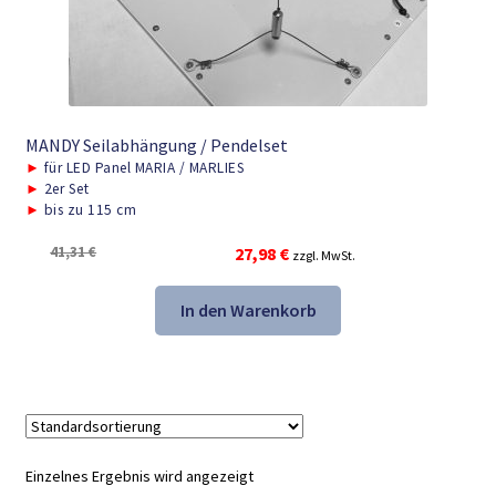
MANDY Seilabhängung / Pendelset
►
für LED Panel MARIA / MARLIES
►
2er Set
►
bis zu 115 cm
Ursprünglicher
Aktueller
41,31
€
27,98
€
zzgl. MwSt.
Preis
Preis
war:
ist:
In den Warenkorb
41,31 €
27,98 €.
Einzelnes Ergebnis wird angezeigt